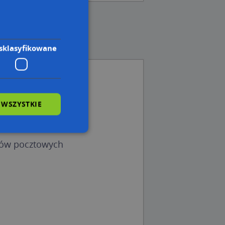
sklasyfikowane
, Ulica (08-300)
 WSZYSTKIE
o, Ulica (08-300)
a (08-300)
dów pocztowych
wane
owanie użytkownika i
j.