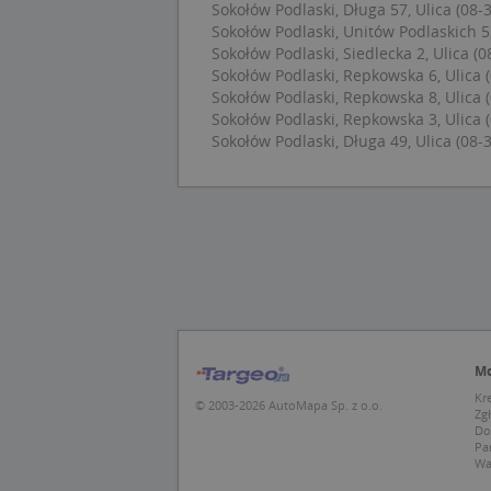
Sokołów Podlaski, Długa 57, Ulica (08-
CookieScriptConse
Sokołów Podlaski, Unitów Podlaskich 5
Sokołów Podlaski, Siedlecka 2, Ulica (0
Sokołów Podlaski, Repkowska 6, Ulica 
U
Sokołów Podlaski, Repkowska 8, Ulica 
Sokołów Podlaski, Repkowska 3, Ulica 
kloc
Sokołów Podlaski, Długa 49, Ulica (08-
Nazwa
Nazwa
CrossDomainCooki
Pro
Nazwa
Do
_ga_DEEKR6C5LV
MUID
Mic
Cor
_ga
.cla
test_cookie
Goo
Mo
.dou
Kr
© 2003-2026 AutoMapa Sp. z o.o.
Zg
Do
IDE
Goo
_pk_id.1.c431
Pa
.dou
Wa