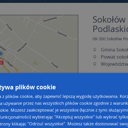
Sokołów 
Podlaski
08-300
Sokołów Po
Gmina Sokoł
Powiat soko
Województw
żywa plików cookie
a z plików cookie, aby zapewnić lepszą wygodę użytkowania. Korzy
a używanie przez nas wszystkich plików cookie zgodnie z warun
ookie. Możesz zaakceptować je wszystkie (łącznie z tymi służącymi
a dużą mapę
a dużą mapę
unkcjonalności) wybierając "Akceptuj wszystkie" lub wybrać tylk
trony klikając "Odrzuć wszystkie". Możesz także dostosować swoj
owanie bazy danych adresowych
Kreatorze map Targeo