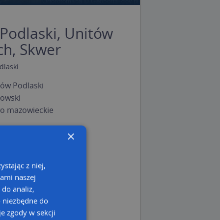
Podlaski, Unitów
ch, Skwer
dlaski
ów Podlaski
łowski
o mazowieckie
×
stając z niej,
kami naszej
 do analiz,
o niezbędne do
e zgody w sekcji