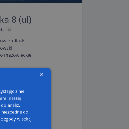
a 8 (ul)
dlaski
ów Podlaski
łowski
o mazowieckie
×
stając z niej,
kami naszej
 do analiz,
o niezbędne do
e zgody w sekcji