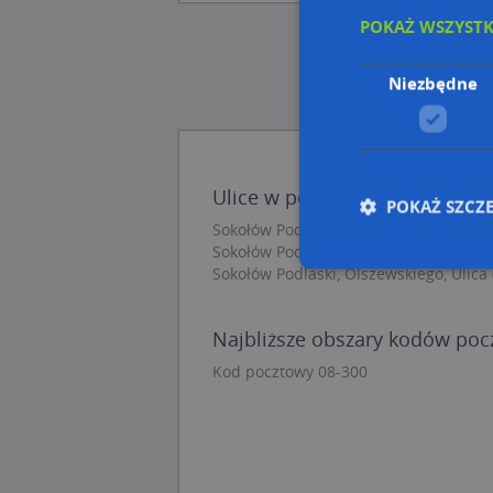
POKAŻ WSZYST
Niezbędne
Ulice w pobliżu
POKAŻ SZCZ
Sokołów Podlaski, Unitów Podlaskich, 
Sokołów Podlaski, Przechodnia, Ulica (
Sokołów Podlaski, Olszewskiego, Ulica 
Nie
Najbliższe obszary kodów po
Niezbędne pliki cook
Kod pocztowy 08-300
zarządzanie kontem. 
Nazwa
APPSESSID
CookieScriptConse