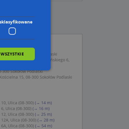
sklasyfikowane
 WSZYSTKIE
ego 8, 08-300 Sokołów Podlaski
lność Gospodarcza, Wilczyńskiego 6,
08-300 Sokołów Podlaski
Kościelna 15, 08-300 Sokołów Podlaski
wane
owanie użytkownika i
j.
10, Ulica (08-300)
(→ 14 m)
6, Ulica (08-300)
(→ 16 m)
12, Ulica (08-300)
(→ 25 m)
12A, Ulica (08-300)
(→ 28 m)
6A, Ulica (08-300)
(→ 54 m)
 Cookie-Script.com