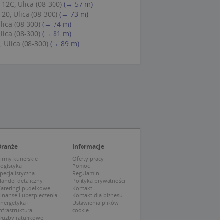
12C, Ulica (08-300)
(→ 57 m)
ch zgody
eczne, aby baner
20, Ulica (08-300)
(→ 73 m)
ie.
lica (08-300)
(→ 74 m)
lica (08-300)
(→ 81 m)
, Ulica (08-300)
(→ 89 m)
wywania
Opis
siąc
ytics do
mę Microsoft jako
awić za pomocą
niversal Analytics -
ie uważa się, że
ywanej usługi
soft, umożliwiając
zróżniania
Branże
Informacje
 losowo
a. Jest on
tórego właścicielem
irmy kurierskie
Oferty pracy
ie i służy do
wiedzającego witrynę
Logistyka
Pomoc
sesji i kampanii na
pecjalistyczna
Regulamin
andel detaliczny
Polityka prywatności
ck i zawiera
Cateringi pudełkowe
Kontakt
ą analityki
wy korzysta z
inanse i ubezpieczenia
Kontakt dla biznesu
o pomocy
 użytkownik
nergetyka i
Ustawienia plików
edzających i
tryny.
ie typu wzorzec, w
nfrastruktura
cookie
ria cyfr i liter, co
Służby ratunkowe
mę Microsoft jako