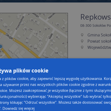
Repkowsk
08-300
Sokołów Po
Gmina Sokoł
Powiat soko
Województw
żywa plików cookie
a z plików cookie, aby zapewnić lepszą wygodę użytkowania. Korzy
a używanie przez nas wszystkich plików cookie zgodnie z warun
ookie. Możesz zaakceptować je wszystkie (łącznie z tymi służącymi
unkcjonalności) wybierając "Akceptuj wszystkie" lub wybrać tylk
a dużą mapę
a dużą mapę
trony klikając "Odrzuć wszystkie". Możesz także dostosować swoj
".
Dowiedz się więcej
owanie bazy danych adresowych
Kreatorze map Targeo