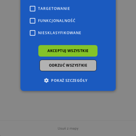
TARGETOWANIE
FUNKCJONALNOŚĆ
NIESKLASYFIKOWANE
AKCEPTUJ WSZYSTKIE
ODRZUĆ WSZYSTKIE
POKAŻ SZCZEGÓŁY
Niezbędne
Wydajność
Targetowanie
Funkcjonalność
Niesklasyfikowane
Niezbędne pliki cookie umożliwiają korzystanie z
podstawowych funkcji strony internetowej,
Usuń z mapy
takich jak logowanie użytkownika i zarządzanie
1000 m
© 2026 AutoMapa