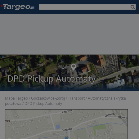
DPD Pickup Automaty
Mapa Targeo
Goczałkowice-Zdrój
Transport
Automatyczna skrytka
pocztowa
DPD Pickup Automaty