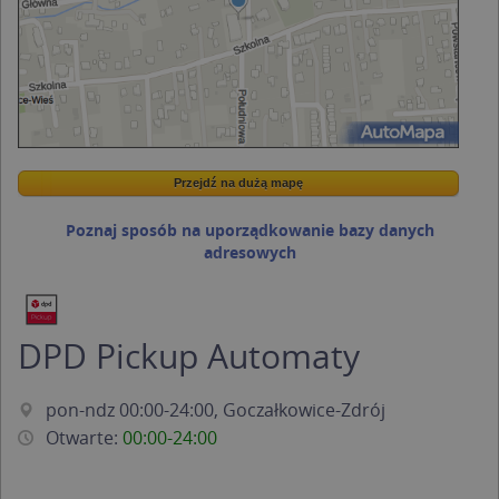
Przejdź na dużą mapę
Wstaw tę mapkę na swoją stronę
Przejdź na dużą mapę
Kreatorze map Targeo
Poznaj sposób na uporządkowanie bazy danych
adresowych
DPD Pickup Automaty
pon-ndz 00:00-24:00, Goczałkowice-Zdrój
Otwarte:
00:00-24:00