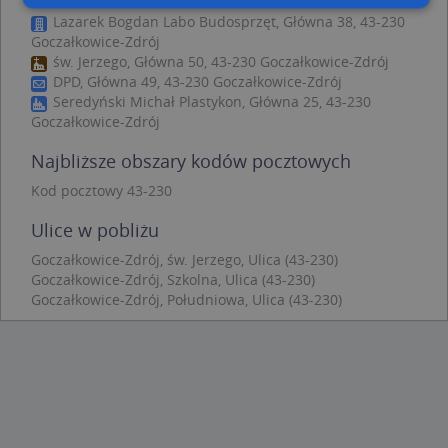
Lazarek Bogdan Labo Budosprzęt, Główna 38, 43-230
Goczałkowice-Zdrój
Niezbędne
Wydajność
Targetowanie
św. Jerzego, Główna 50, 43-230 Goczałkowice-Zdrój
Funkcjonalność
Niesklasyfikowane
DPD, Główna 49, 43-230 Goczałkowice-Zdrój
Seredyński Michał Plastykon, Główna 25, 43-230
Niezbędne pliki cookie umożliwiają korzystanie z
Goczałkowice-Zdrój
podstawowych funkcji strony internetowej, takich
jak logowanie użytkownika i zarządzanie kontem.
Najbliższe obszary kodów pocztowych
Bez niezbędnych plików cookie nie można
prawidłowo korzystać ze strony internetowej.
Kod pocztowy 43-230
Provider
/
Okres
Nazwa
Opi
Domena
przechowywania
Ulice w pobliżu
APPSESSID
.targeo.pl
Sesja
Goczałkowice-Zdrój, św. Jerzego, Ulica (43-230)
Goczałkowice-Zdrój, Szkolna, Ulica (43-230)
CookieScriptConsent
1 rok 1 miesiąc
Ten
CookieScript
jes
.targeo.pl
Goczałkowice-Zdrój, Południowa, Ulica (43-230)
prz
Coo
Scr
zap
pre
dot
zg
uży
pli
to 