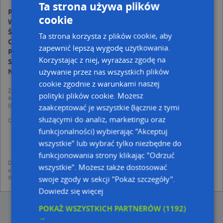
Ta strona używa plików
Poniedziałek:
00:00-24:00
cookie
Wtorek:
00:00-24:00
Środa:
00:00-24:00
Ta strona korzysta z plików cookie, aby
Czwartek:
00:00-24:00
zapewnić lepszą wygodę użytkowania.
Piątek:
00:00-24:00
Korzystając z niej, wyrażasz zgodę na
Sobota:
00:00-24:00
używanie przez nas wszystkich plików
Niedziela:
00:00-24:00
cookie zgodnie z warunkami naszej
Zgodnie z Rozporządzeniem PE i Rady (UE) o Ochronie Danych Osobowych
polityki plików cookie. Możesz
Administratorem (RODO), administratorem danych jest AutoMapa sp. z o.o.
(Operator) z siedzibą w Warszawie przy ulicy Domaniewskiej 37.
zaakceptować je wszystkie (łącznie z tymi
służącymi do analiz, marketingu oraz
Operator przetwarza dane osobowe w celu:
dodania ich do bazy Targeo oraz publikacji w wyszukiwarce firm i na
funkcjonalności) wybierając "Akceptuj
mapach (art. 6 ust. 1 lit. f RODO)
wszystkie" lub wybrać tylko niezbędne do
udostępniania danych o firmach partnerom biznesowym operatora (art.
6 ust. 1 lit. f RODO)
funkcjonowania strony klikając "Odrzuć
Dane pochodzą z publicznych baz CEIDG, GUS, REGON, z firmowych stron www
wszystkie". Możesz także dostosować
oraz od podmiotów zewnętrznych.
Więcej informacji dot. RODO:
http://regulamin.automapa.pl/odo_przetwarzanie/
swoje zgody w sekcji "Pokaż szczegóły".
Dowiedz się więcej
POKAŻ WSZYSTKICH PARTNERÓW
(1192)
→