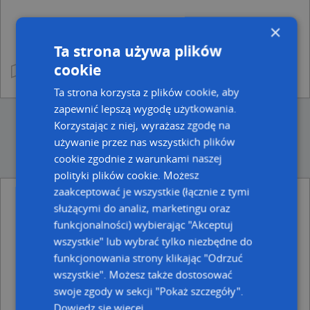
×
Ta strona używa plików
cookie
Ta strona korzysta z plików cookie, aby
zapewnić lepszą wygodę użytkowania.
Korzystając z niej, wyrażasz zgodę na
używanie przez nas wszystkich plików
cookie zgodnie z warunkami naszej
polityki plików cookie. Możesz
zaakceptować je wszystkie (łącznie z tymi
służącymi do analiz, marketingu oraz
Ulice w pobliżu
funkcjonalności) wybierając "Akceptuj
Lublin, Przeskok, Ulica (20-403)
wszystkie" lub wybrać tylko niezbędne do
Lublin, Dzierżawna, Ulica (20-404)
funkcjonowania strony klikając "Odrzuć
Lublin, Włościańska, Ulica (20-401)
wszystkie". Możesz także dostosować
Najbliższe obszary kodów pocztowych
swoje zgody w sekcji "Pokaż szczegóły".
Dowiedz się więcej
Kod pocztowy 20-403