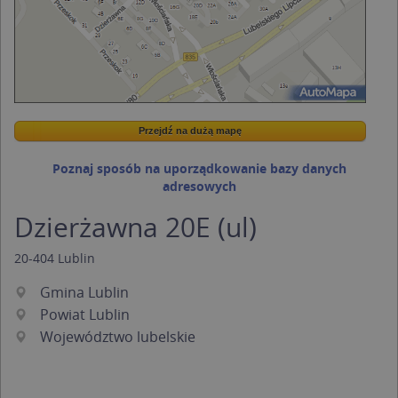
Przejdź na dużą mapę
Wstaw tę mapkę na swoją stronę
Przejdź na dużą mapę
Kreatorze map Targeo
Poznaj sposób na uporządkowanie bazy danych
adresowych
Dzierżawna 20E (ul)
20-404
Lublin
Gmina Lublin
Powiat Lublin
Województwo lubelskie