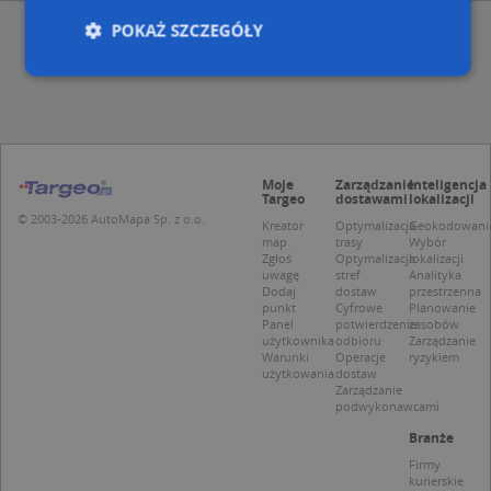
POKAŻ SZCZEGÓŁY
Niezbędne
Wydajność
Targetowanie
Funkcjonalność
Niesklasyfikowane
Moje
Zarządzanie
Inteligencja
Niezbędne pliki cookie umożliwiają korzystanie z
Targeo
dostawami
lokalizacji
podstawowych funkcji strony internetowej, takich
© 2003-2026 AutoMapa Sp. z o.o.
Kreator
Optymalizacja
Geokodowani
jak logowanie użytkownika i zarządzanie kontem.
map
trasy
Wybór
Bez niezbędnych plików cookie nie można
Zgłoś
Optymalizacja
lokalizacji
prawidłowo korzystać ze strony internetowej.
uwagę
stref
Analityka
Dodaj
dostaw
przestrzenna
Provider
/
Okres
Nazwa
Opi
punkt
Cyfrowe
Planowanie
Domena
przechowywania
Panel
potwierdzenie
zasobów
użytkownika
odbioru
Zarządzanie
APPSESSID
.targeo.pl
Sesja
Warunki
Operacje
ryzykiem
użytkowania
dostaw
CookieScriptConsent
1 rok 1 miesiąc
Ten
CookieScript
Zarządzanie
jes
.targeo.pl
podwykonawcami
prz
Coo
Branże
Scr
zap
Firmy
pre
kurierskie
dot