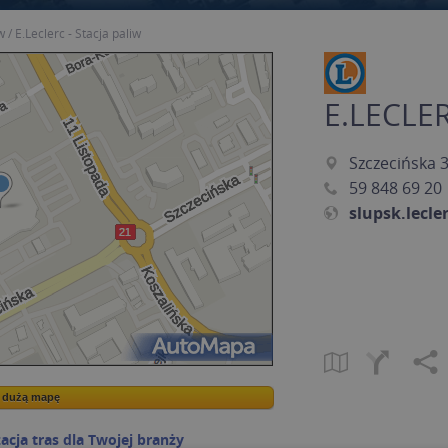
w
E.Leclerc - Stacja paliw
E.LECLER
Szczecińska 3
59 848 69 20
slupsk.lecler
a dużą mapę
a dużą mapę
acja tras dla Twojej branży
Kreatorze map Targeo