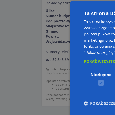
Dokładny adresu dojazdu:
Ulica:
Szczecińska 36k
Ta strona u
Numer budynku:
36k
Kod pocztowy:
76-200
Ta strona korzyst
Miejscowość:
Słupsk
wyrażasz zgodę n
Gmina:
Słupsk
polityki plików c
Powiat:
Słupsk
marketingu oraz f
Województwo:
pomorskie
funkcjonowania s
Numery telefonów:
"Pokaż szczegóły
tel:
59 848 69 20
POKAŻ WSZYST
Zgodnie z Rozporządzeniem PE i Rady (UE) o Ochron
ulicy Domaniewskiej 37.
Niezbędne
Operator przetwarza dane osobowe w celu:
dodania ich do bazy Targeo oraz publikacji w 
udostępniania danych o firmach partnerom bi
Dane pochodzą z publicznych baz CEIDG, GUS, REG
Więcej informacji dot. RODO:
http://regulamin.aut
POKAŻ SZCZ