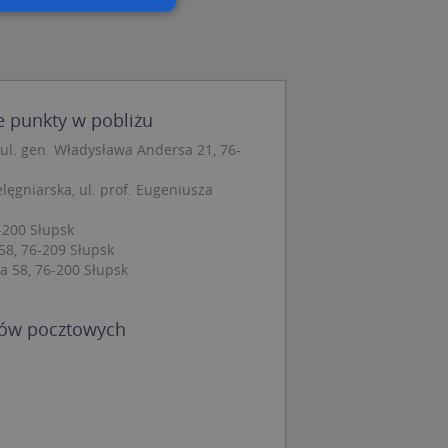
wane
owanie użytkownika i
j.
e punkty w pobliżu
ul. gen. Władysława Andersa 21, 76-
lęgniarska, ul. prof. Eugeniusza
 Cookie-Script.com
ch zgody
-200 Słupsk
eczne, aby baner
58, 76-209 Słupsk
ie.
a 58, 76-200 Słupsk
dów pocztowych
wywania
Opis
siąc
ytics do
mę Microsoft jako