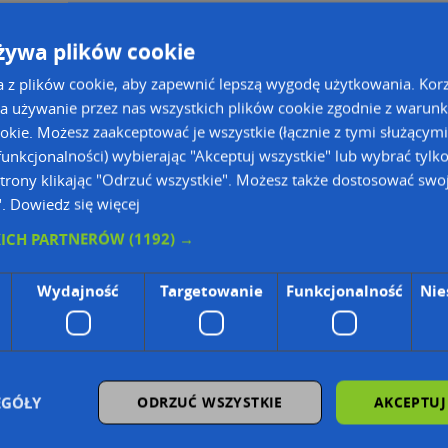
żywa plików cookie
a z plików cookie, aby zapewnić lepszą wygodę użytkowania. Korzy
a używanie przez nas wszystkich plików cookie zgodnie z warun
ookie. Możesz zaakceptować je wszystkie (łącznie z tymi służącymi
unkcjonalności) wybierając "Akceptuj wszystkie" lub wybrać tylk
trony klikając "Odrzuć wszystkie". Możesz także dostosować swoj
".
Dowiedz się więcej
KICH PARTNERÓW
(1192) →
ie Danych Osobowych Administratorem (RODO), administratorem danych jest AutoMapa 
Wydajność
Targetowanie
Funkcjonalność
Nie
wyszukiwarce firm i na mapach (art. 6 ust. 1 lit. f RODO)
znesowym operatora (art. 6 ust. 1 lit. f RODO)
ON, z firmowych stron www oraz od podmiotów zewnętrznych.
omapa.pl/odo_przetwarzanie/
EGÓŁY
ODRZUĆ WSZYSTKIE
AKCEPTUJ