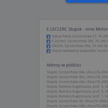
Nie
Niezbędne pliki cook
zarządzanie kontem. 
E.LECLERC Słupsk - inne Motor
Nazwa
Stacja Paliw, Szczecińska 57, 76-20
E.Leclerc, Szczecińska 36k, 76-200 
APPSESSID
ORLEN, Szczecińska 59a, 76-200 Sł
Stacja ładowania pojazdów, Szczeci
CookieScriptConse
Adresy w pobliżu
U
Słupsk, Szczecińska 36k, Ulica (76-200)
kloc
Słupsk, Szczecińska 36u, Ulica (76-200
Słupsk, Szczecińska 43a, Ulica (76-200)
Słupsk, Romera Eugeniusza, prof. 3, Ul
Nazwa
Słupsk, Romera Eugeniusza, prof. 5, Ul
Nazwa
Słupsk, Romera Eugeniusza, prof. 1, Ul
CrossDomainCooki
Pro
Nazwa
Słupsk, Szczecińska 38, Ulica (76-200)
Do
_ga_DEEKR6C5LV
Słupsk, Szczecińska 58B, Ulica (76-200)
MUID
Mic