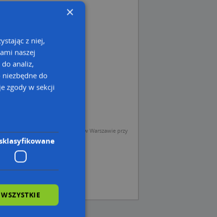
×
stając z niej,
kami naszej
 do analiz,
o niezbędne do
e zgody w sekcji
sp. z o.o. (Operator) z siedzibą w Warszawie przy
sklasyfikowane
 WSZYSTKIE