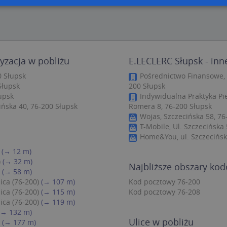
zbędne
Wydajność
Targetowanie
Funkcjonalność
Niesklasyfiko
ie umożliwiają korzystanie z podstawowych funkcji strony internetowej, takich jak log
Bez niezbędnych plików cookie nie można prawidłowo korzystać ze strony internetowe
yzacja w pobliżu
E.LECLERC Słupsk - inn
Provider
/
Okres
Opis
0 Słupsk
Pośrednictwo Finansowe, 
Domena
przechowywania
Słupsk
200 Słupsk
.targeo.pl
Sesja
upsk
Indywidualna Praktyka Pie
ńska 40, 76-200 Słupsk
Romera 8, 76-200 Słupsk
nt
1 rok 1 miesiąc
Ten plik cookie jest używany przez usługę
CookieScript
do zapamiętywania preferencji dotyczący
.targeo.pl
Wojas, Szczecińska 58, 76
użytkownika na pliki cookie. Jest to koni
T-Mobile, Ul. Szczecińska 
cookie Cookie-Script.com działał poprawn
Home&You, ul. Szczecińsk
.targeo.pl
1 rok
(→ 12 m)
.www.targeo.pl
1 rok
)
(→ 32 m)
Najbliższe obszary ko
(→ 58 m)
ica (76-200)
(→ 107 m)
Kod pocztowy 76-200
Provider
/
Domena
Okres przecho
ica (76-200)
(→ 115 m)
Kod pocztowy 76-208
Provider
/
Okres
Opis
ica (76-200)
(→ 119 m)
eScriptConsent_35
.crossdomain.cookie-script.com
1 rok 1 mie
vider
Domena
/
przechowywania
Okres
Opis
(→ 132 m)
mena
przechowywania
.targeo.pl
1 rok 1 miesiąc
Ten plik cookie jest używany przez Google Anal
Ulice w pobliżu
(→ 177 m)
utrzymywania stanu sesji.
1 rok 3 tygodnie
Ten plik cookie jest powszechnie używany przez fir
rosoft