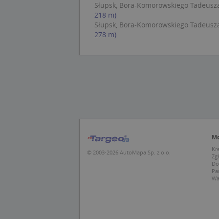
Słupsk, Bora-Komorowskiego Tadeusza, 
Cor
_ga
.cla
218 m)
Słupsk, Bora-Komorowskiego Tadeusza, 
278 m)
test_cookie
Goo
.dou
IDE
Goo
_pk_id.1.c431
.dou
MUID
Mic
Cor
.bin
_pk_ses.1.c431
Mo
MR
Mic
Kr
© 2003-2026 AutoMapa Sp. z o.o.
Cor
Zg
.c.b
Do
Pa
SRM_B
Mic
Wa
Cor
_clck
.c.b
_gcl_au
Goo
.tar