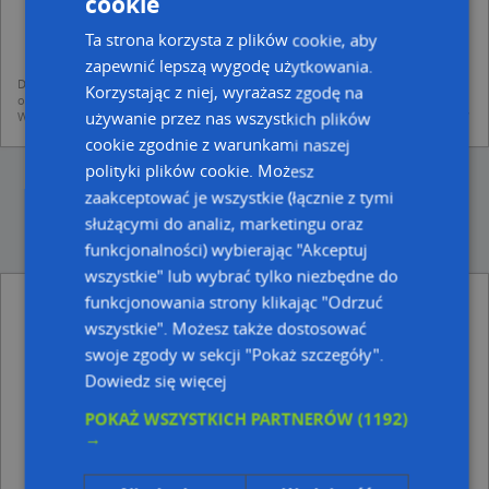
cookie
dodania ich do bazy Targeo oraz publikacji w wyszukiwarce firm i na
mapach (art. 6 ust. 1 lit. f RODO)
Ta strona korzysta z plików cookie, aby
udostępniania danych o firmach partnerom biznesowym operatora (art.
6 ust. 1 lit. f RODO)
zapewnić lepszą wygodę użytkowania.
Dane pochodzą z publicznych baz CEIDG, GUS, REGON, z firmowych stron www
Korzystając z niej, wyrażasz zgodę na
oraz od podmiotów zewnętrznych.
używanie przez nas wszystkich plików
Więcej informacji dot. RODO:
http://regulamin.automapa.pl/odo_przetwarzanie/
cookie zgodnie z warunkami naszej
polityki plików cookie. Możesz
zaakceptować je wszystkie (łącznie z tymi
służącymi do analiz, marketingu oraz
funkcjonalności) wybierając "Akceptuj
wszystkie" lub wybrać tylko niezbędne do
funkcjonowania strony klikając "Odrzuć
Firma Prywatna - inne Przemysł, Firmy w
pobliżu
wszystkie". Możesz także dostosować
swoje zgody w sekcji "Pokaż szczegóły".
DHL POP ŻABKA, Pl. Przyjaźni 27, 69-100 Słubice
Dowiedz się więcej
DHL POP ŻABKA, Bolesława Chrobrego 24, 69-100
Słubice
POKAŻ WSZYSTKICH PARTNERÓW
(1192)
Maria Halina Waszak, ul. ks. Piotra Wawrzyniaka NN,
→
69-100 Słubice
Grzegorz Cembrowicz - Działalność Gospodarcza, ul.