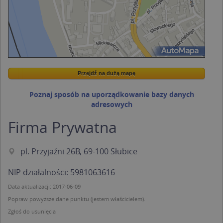
Przejdź na dużą mapę
Wstaw tę mapkę na swoją stronę
Przejdź na dużą mapę
Kreatorze map Targeo
Poznaj sposób na uporządkowanie bazy danych
adresowych
Firma Prywatna
pl. Przyjaźni 26B, 69-100 Słubice
NIP działalności: 5981063616
Data aktualizacji: 2017-06-09
Popraw powyższe dane punktu (jestem właścicielem).
Zgłoś do usunięcia