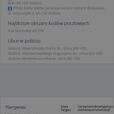
N/N, 69-100 Słubice
Niezbędne
Wydajność
Targetowanie
PPHU Korbi Meble Jarosław Korecki Gerard Binkowski,
Funkcjonalność
Niesklasyfikowane
ul. Kościuszki 3, 69-100 Słubice
Niezbędne pliki cookie umożliwiają korzystanie z
Najbliższe obszary kodów pocztowych
podstawowych funkcji strony internetowej, takich
jak logowanie użytkownika i zarządzanie kontem.
Kod pocztowy 69-100
Bez niezbędnych plików cookie nie można
prawidłowo korzystać ze strony internetowej.
Ulice w pobliżu
Provider
/
Okres
Nazwa
Opi
Słubice, Wawrzyniaka Piotra, ks., Ulica (69-100)
Domena
przechowywania
Słubice, Szamarzewskiego Augustyna, ks., Ulica (69-100)
APPSESSID
.targeo.pl
Sesja
Słubice, Mickiewicza Adama, Ulica (69-100)
CookieScriptConsent
1 rok 1 miesiąc
Ten
CookieScript
jes
.targeo.pl
prz
Coo
Scr
zap
pre
dot
zg
uży
pli
to 
aby
Moje
Zarządzanie
Inteligencja
coo
Targeo
dostawami
lokalizacji
Scr