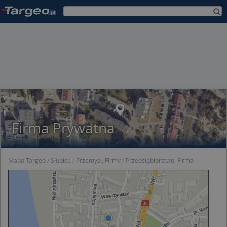
Firma Prywatna
Mapa Targeo
Słubice
Przemysł, Firmy
Przedsiębiorstwo, Firma