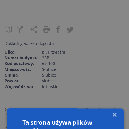
Dokładny adresu dojazdu:
Ulica:
pl. Przyjaźni
Numer budynku:
26B
Kod pocztowy:
69-100
Miejscowość:
Słubice
Gmina:
Słubice
Powiat:
słubicki
Województwo:
lubuskie
Zgodnie z Rozporządzeniem PE i Rady (UE) o Ochronie Danych Osobowych
×
Administratorem (RODO), administratorem danych jest AutoMapa sp. z o.o.
(Operator) z siedzibą w Warszawie przy ulicy Domaniewskiej 37.
Ta strona używa plików
Operator przetwarza dane osobowe w celu: