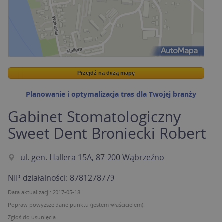
Przejdź na dużą mapę
Wstaw tę mapkę na swoją stronę
Przejdź na dużą mapę
Kreatorze map Targeo
Planowanie i optymalizacja tras dla Twojej branży
Gabinet Stomatologiczny
Sweet Dent Broniecki Robert
ul. gen. Hallera 15A, 87-200 Wąbrzeźno
NIP działalności: 8781278779
Data aktualizacji: 2017-05-18
Popraw powyższe dane punktu (jestem właścicielem).
Zgłoś do usunięcia