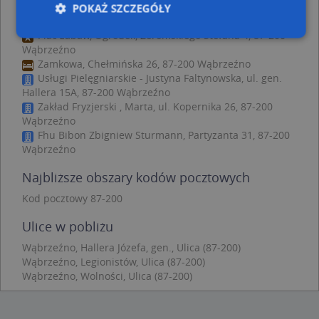
Gabinet Stomatologiczny Sweet Dent
POKAŻ SZCZEGÓŁY
Broniecki Robert - inne punkty w pobliżu
Plac zabaw, Ogródek, Żeromskiego Stefana 4, 87-200
Wąbrzeźno
Zamkowa, Chełmińska 26, 87-200 Wąbrzeźno
Niezbędne
Wydajność
Targetowanie
Usługi Pielęgniarskie - Justyna Faltynowska, ul. gen.
Funkcjonalność
Niesklasyfikowane
Hallera 15A, 87-200 Wąbrzeźno
Zakład Fryzjerski , Marta, ul. Kopernika 26, 87-200
Niezbędne pliki cookie umożliwiają korzystanie z
Wąbrzeźno
podstawowych funkcji strony internetowej, takich
Fhu Bibon Zbigniew Sturmann, Partyzanta 31, 87-200
jak logowanie użytkownika i zarządzanie kontem.
Bez niezbędnych plików cookie nie można
Wąbrzeźno
prawidłowo korzystać ze strony internetowej.
Najbliższe obszary kodów pocztowych
Provider
/
Okres
Nazwa
Opi
Domena
przechowywania
Kod pocztowy 87-200
APPSESSID
.targeo.pl
Sesja
Ulice w pobliżu
CookieScriptConsent
1 rok 1 miesiąc
Ten
CookieScript
jes
.targeo.pl
Wąbrzeźno, Hallera Józefa, gen., Ulica (87-200)
prz
Wąbrzeźno, Legionistów, Ulica (87-200)
Coo
Scr
Wąbrzeźno, Wolności, Ulica (87-200)
zap
pre
dot
zg