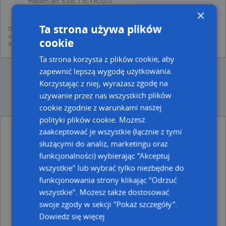
mapach (art. 6 ust. 1 lit. f RODO)
udostępniania danych o firmach partnerom biznesowym operatora (art.
×
6 ust. 1 lit. f RODO)
Ta strona używa plików
Dane pochodzą z publicznych baz CEIDG, GUS, REGON, z firmowych stron www
oraz od podmiotów zewnętrznych.
cookie
Więcej informacji dot. RODO:
http://regulamin.automapa.pl/odo_przetwarzanie/
Ta strona korzysta z plików cookie, aby
zapewnić lepszą wygodę użytkowania.
Korzystając z niej, wyrażasz zgodę na
używanie przez nas wszystkich plików
cookie zgodnie z warunkami naszej
polityki plików cookie. Możesz
Gabinet Stomatologiczny Sweet Dent
zaakceptować je wszystkie (łącznie z tymi
Broniecki Robert - inne Zdrowie, Uroda w
służącymi do analiz, marketingu oraz
pobliżu
funkcjonalności) wybierając "Akceptuj
Szpital Powiatowy - Nowy Szpital, Wolności 27, 87-200
wszystkie" lub wybrać tylko niezbędne do
Wąbrzeźno
funkcjonowania strony klikając "Odrzuć
Punkt Pobrań Vitalabo, Wolności 27, 87-200
wszystkie". Możesz także dostosować
Wąbrzeźno
swoje zgody w sekcji "Pokaż szczegóły".
Prywatny Gabinet Stomatologiczny, Wolności 27, 87-
200 Wąbrzeźno
Dowiedz się więcej
Prywatna Praktyka Lekarza Stomatologa, ul. Matejki