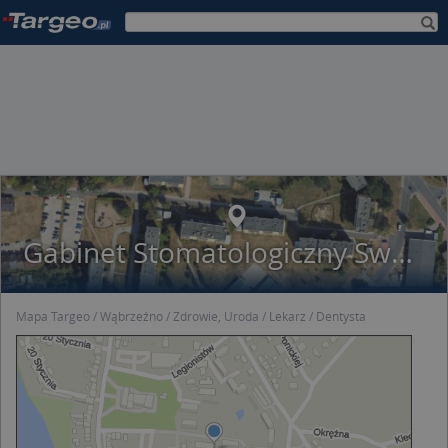
Gabinet Stomatologiczny Sweet Dent Broniecki Robert
Mapa Targeo
Wąbrzeźno
Zdrowie, Uroda
Lekarz
Dentysta