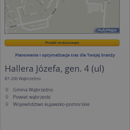
Przejdź na dużą mapę
Wstaw tę mapkę na swoją stronę
Przejdź na dużą mapę
Kreatorze map Targeo
Planowanie i optymalizacja tras dla Twojej branży
Hallera Józefa, gen. 4 (ul)
87-200
Wąbrzeźno
Gmina Wąbrzeźno
Powiat wąbrzeski
Województwo kujawsko-pomorskie