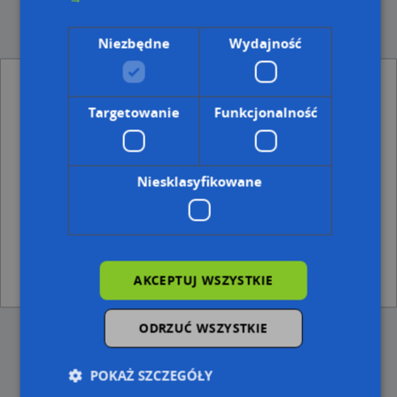
Niezbędne
Wydajność
Inne powiaty - województwo kujawsko-
Targetowanie
Funkcjonalność
pomorskie
Powiat aleksandrowski
Powiat żniński
Niesklasyfikowane
Powiat brodnicki
Inne gminy - powiat wąbrzeski
Gmina Książki
Gmina Płużnica
Gmina Dębowa Łąka
AKCEPTUJ WSZYSTKIE
ODRZUĆ WSZYSTKIE
POKAŻ SZCZEGÓŁY