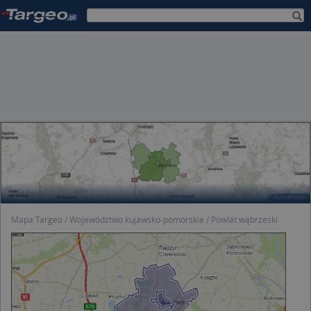
Mapa Targeo
Województwo kujawsko-pomorskie
Powiat wąbrzeski