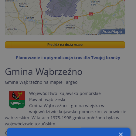
Przejdź na dużą mapę
Wstaw tę mapkę na swoją stronę
Przejdź na dużą mapę
Kreatorze map Targeo
Planowanie i optymalizacja tras dla Twojej branży
Gmina Wąbrzeźno
Gmina Wąbrzeźno na mapie Targeo
Województwo:
kujawsko-pomorskie
Powiat:
wąbrzeski
Gmina Wąbrzeźno – gmina wiejska w
województwie kujawsko-pomorskim, w powiecie
wąbrzeskim. W latach 1975-1998 gmina położona była w
województwie toruńskim.
×
Gmina Wąbrzeźno położona jest we wschodniej części