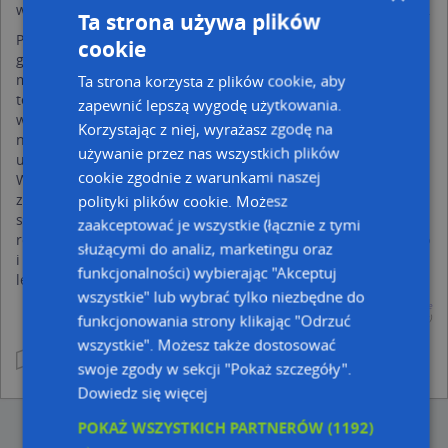
województwa kujawsko-pomorskiego, w powiecie wąbrzeskim.
Ta strona używa plików
Położona jest na Wysoczyźnie Chełmińskiej. Część północna
cookie
gminy jest bardziej urozmaicona, występują tam wzgórza
morenowe, pagórki i obniżenia rynnowe polodowcowe. Rynny
Ta strona korzysta z plików cookie, aby
te są głębokie, długie i wąskie a ich dna są podmokłe lub
zapewnić lepszą wygodę użytkowania.
wypełnione wodami jezior. Najwyższe wzniesienie ok. 104 m
Korzystając z niej, wyrażasz zgodę na
n.p.m. znajduje się w rejonie Jarantowic. Budowa geologiczna
używanie przez nas wszystkich plików
utworów powierzchniowych jest zróżnicowana. Teren gminy
cookie zgodnie z warunkami naszej
Wąbrzeźno to strefa występowania tzw. moren wąbrzeskich,
związanych z pobytem na tym terenie lądolodu
polityki plików cookie. Możesz
skandynawskiego. W części południowej krajobraz jest
zaakceptować je wszystkie (łącznie z tymi
równinny, występują równiny zastoiskowe np. Jezioro Wieczno
służącymi do analiz, marketingu oraz
i Sitno oraz równiny torfowe i mokradła. Gmina Wąbrzeźno
funkcjonalności) wybierając "Akceptuj
leży w dorzeczu rzeki Wisły, Drwęcy i Osy.
wszystkie" lub wybrać tylko niezbędne do
Województwo kujawsko-pomorskie
funkcjonowania strony klikając "Odrzuć
(Źródło:
Wikipedia
, licencja:
GNU FDL
,
Autorzy
)
wszystkie". Możesz także dostosować
swoje zgody w sekcji "Pokaż szczegóły".
Dowiedz się więcej
POKAŻ WSZYSTKICH PARTNERÓW
(1192)
→