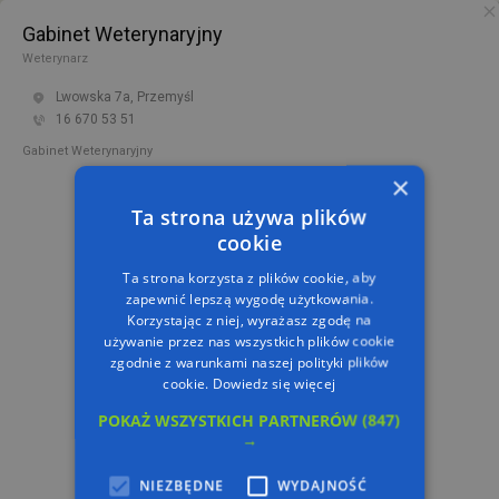
Gabinet Weterynaryjny
PL
TRASA
Weterynarz
Lwowska 7a, Przemyśl
16 670 53 51
Gabinet Weterynaryjny
×
Ta strona używa plików
cookie
Ta strona korzysta z plików cookie, aby
zapewnić lepszą wygodę użytkowania.
Korzystając z niej, wyrażasz zgodę na
używanie przez nas wszystkich plików cookie
zgodnie z warunkami naszej polityki plików
cookie.
Dowiedz się więcej
POKAŻ WSZYSTKICH PARTNERÓW
(847)
→
NIEZBĘDNE
WYDAJNOŚĆ