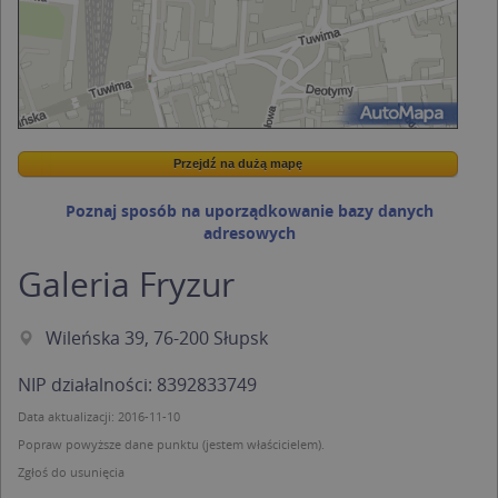
Przejdź na dużą mapę
Wstaw tę mapkę na swoją stronę
Przejdź na dużą mapę
Kreatorze map Targeo
Poznaj sposób na uporządkowanie bazy danych
adresowych
Galeria Fryzur
Wileńska 39, 76-200 Słupsk
NIP działalności: 8392833749
Data aktualizacji: 2016-11-10
Popraw powyższe dane punktu (jestem właścicielem).
Zgłoś do usunięcia