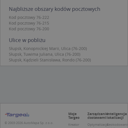
Niezbędne
Wydajność
Targetowanie
Najbliższe obszary kodów pocztowych
Funkcjonalność
Niesklasyfikowane
Kod pocztowy 76-222
Niezbędne pliki cookie umożliwiają korzystanie z
Kod pocztowy 76-215
podstawowych funkcji strony internetowej, takich
Kod pocztowy 76-200
jak logowanie użytkownika i zarządzanie kontem.
Bez niezbędnych plików cookie nie można
prawidłowo korzystać ze strony internetowej.
Ulice w pobliżu
Provider
/
Okres
Słupsk, Konopnickiej Marii, Ulica (76-200)
Nazwa
Opi
Domena
przechowywania
Słupsk, Tuwima Juliana, Ulica (76-200)
Słupsk, Kądzieli Stanisława, Rondo (76-200)
APPSESSID
.targeo.pl
Sesja
CookieScriptConsent
1 rok 1 miesiąc
Ten
CookieScript
jes
.targeo.pl
prz
Coo
Scr
zap
pre
dot
zg
uży
pli
to 
Moje
Zarządzanie
Inteligencja
aby
Targeo
dostawami
lokalizacji
coo
© 2003-2026 AutoMapa Sp. z o.o.
Scr
Kreator
Optymalizacja
Geokodowani
dzi