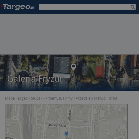
Galeria Fryzur
Mapa Targeo
Słupsk
Przemysł, Firmy
Przedsiębiorstwo, Firma