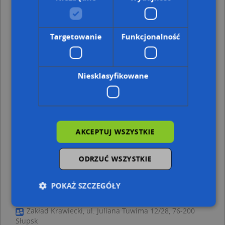
Adresy w pobliżu
Słupsk, Wileńska 2, Ulica (76-200)
(→ 36 m)
Słupsk, Wileńska 39i, Ulica (76-200)
(→ 37 m)
Targetowanie
Funkcjonalność
Słupsk, Wileńska 2a, Ulica (76-200)
(→ 49 m)
Słupsk, Wileńska 1, Ulica (76-200)
(→ 53 m)
Słupsk, Konopnickiej Marii 39, Ulica (76-200)
(→ 61 m)
Słupsk, Tuwima Juliana 16, Ulica (76-200)
(→ 80 m)
Niesklasyfikowane
Słupsk, Tuwima Juliana 17a, Ulica (76-200)
(→ 87 m)
Słupsk, Konopnickiej Marii 13c, Ulica (76-200)
(→ 88 m)
Słupsk, Tuwima Juliana 12, Ulica (76-200)
(→ 96 m)
Słupsk, Wileńska 38, Ulica (76-200)
(→ 116 m)
AKCEPTUJ WSZYSTKIE
Galeria Fryzur - inne punkty w pobliżu
ODRZUĆ WSZYSTKIE
Vincenzo Ristorante, Wojska Polskiego 26a, 76-200
Słupsk
Firma Handlowa, Wileńska 39, 76-200 Słupsk
POKAŻ SZCZEGÓŁY
Handel Detaliczny Art Przemysłowymi A M Harcej, ul.
Wileńska 1BN, 76-200 Słupsk
Zakład Krawiecki, ul. Juliana Tuwima 12/28, 76-200
Słupsk