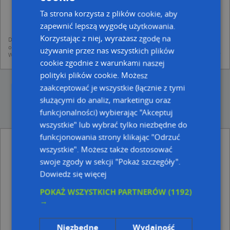
dodania ich do bazy Targeo oraz publikacji w wyszukiwarce firm i na
mapach (art. 6 ust. 1 lit. f RODO)
Ta strona korzysta z plików cookie, aby
udostępniania danych o firmach partnerom biznesowym operatora (art.
zapewnić lepszą wygodę użytkowania.
6 ust. 1 lit. f RODO)
Korzystając z niej, wyrażasz zgodę na
Dane pochodzą z publicznych baz CEIDG, GUS, REGON, z firmowych stron www
oraz od podmiotów zewnętrznych.
używanie przez nas wszystkich plików
Więcej informacji dot. RODO:
http://regulamin.automapa.pl/odo_przetwarzanie/
cookie zgodnie z warunkami naszej
polityki plików cookie. Możesz
zaakceptować je wszystkie (łącznie z tymi
służącymi do analiz, marketingu oraz
funkcjonalności) wybierając "Akceptuj
wszystkie" lub wybrać tylko niezbędne do
funkcjonowania strony klikając "Odrzuć
Galeria Fryzur - inne Przemysł, Firmy w
wszystkie". Możesz także dostosować
pobliżu
swoje zgody w sekcji "Pokaż szczegóły".
Przedsiębiorstwo Handlowo-Usługowo-Produkcyjne
Dowiedz się więcej
Wald-Kom Waldemar Piątek, ul. Juliana Tuwima 17, 76-
200 Słupsk
POKAŻ WSZYSTKICH PARTNERÓW
(1192)
U Eli, ul. Juliana Tuwima 12, 76-200 Słupsk
→
Sumabud Zakład Usług Inwestycyjnych Roman
Małkiewicz, ul. Juliana Tuwima 23, 76-200 Słupsk
Niezbędne
Wydajność