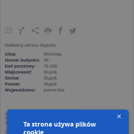
Dokładny adresu dojazdu:
Ulica:
Wileńska
Numer budynku:
39
Kod pocztowy:
76-200
Miejscowość:
Słupsk
Gmina:
Słupsk
Powiat:
Słupsk
Województwo:
pomorskie
Zgodnie z Rozporządzeniem PE i Rady (UE) o Ochronie Danych Osobowych
×
Administratorem (RODO), administratorem danych jest AutoMapa sp. z o.o.
Ta strona używa plików
(Operator) z siedzibą w Warszawie przy ulicy Domaniewskiej 37.
cookie
Operator przetwarza dane osobowe w celu: