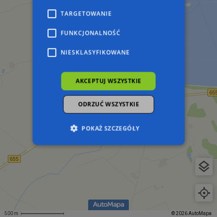
TARGETOWANIE
FUNKCJONALNOŚĆ
NIESKLASYFIKOWANE
AKCEPTUJ WSZYSTKIE
ODRZUĆ WSZYSTKIE
POKAŻ SZCZEGÓŁY
Niezbędne
Wydajność
Targetowanie
Funkcjonalność
Niesklasyfikowane
Niezbędne pliki cookie umożliwiają korzystanie z
podstawowych funkcji strony internetowej,
takich jak logowanie użytkownika i zarządzanie
500 m
© 2026 AutoMapa