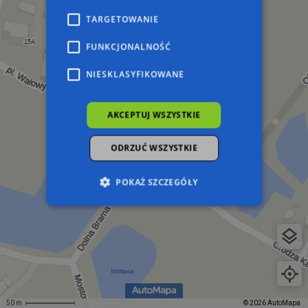
TARGETOWANIE
FUNKCJONALNOŚĆ
NIESKLASYFIKOWANE
AKCEPTUJ WSZYSTKIE
ODRZUĆ WSZYSTKIE
POKAŻ SZCZEGÓŁY
Niezbędne
Wydajność
Targetowanie
Funkcjonalność
Niesklasyfikowane
Niezbędne pliki cookie umożliwiają korzystanie z
podstawowych funkcji strony internetowej,
takich jak logowanie użytkownika i zarządzanie
50 m
© 2026 AutoMapa