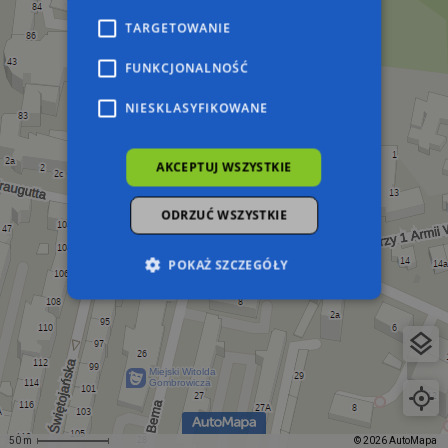
TARGETOWANIE
FUNKCJONALNOŚĆ
NIESKLASYFIKOWANE
AKCEPTUJ WSZYSTKIE
ODRZUĆ WSZYSTKIE
POKAŻ SZCZEGÓŁY
Niezbędne
Wydajność
Targetowanie
Funkcjonalność
Niesklasyfikowane
Niezbędne pliki cookie umożliwiają korzystanie z
podstawowych funkcji strony internetowej,
takich jak logowanie użytkownika i zarządzanie
50 m
© 2026 AutoMapa