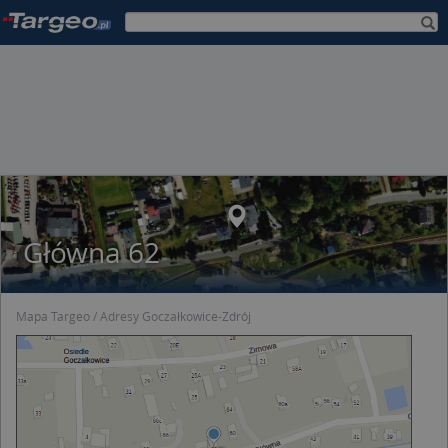
Główna 62
Mapa Targeo
Adresy Goczałkowice-Zdrój