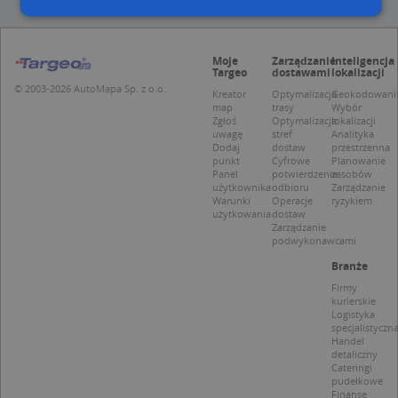
Niezbędne
Wydajność
Targetowanie
Moje
Zarządzanie
Inteligencja
Targeo
dostawami
lokalizacji
Funkcjonalność
Niesklasyfikowane
© 2003-2026 AutoMapa Sp. z o.o.
Kreator
Optymalizacja
Geokodowani
map
trasy
Wybór
Niezbędne pliki cookie umożliwiają korzystanie z
Zgłoś
Optymalizacja
lokalizacji
podstawowych funkcji strony internetowej, takich
uwagę
stref
Analityka
jak logowanie użytkownika i zarządzanie kontem.
Dodaj
dostaw
przestrzenna
Bez niezbędnych plików cookie nie można
punkt
Cyfrowe
Planowanie
prawidłowo korzystać ze strony internetowej.
Panel
potwierdzenie
zasobów
użytkownika
odbioru
Zarządzanie
Provider
/
Okres
Warunki
Operacje
ryzykiem
Nazwa
Opi
Domena
przechowywania
użytkowania
dostaw
Zarządzanie
APPSESSID
.targeo.pl
Sesja
podwykonawcami
CookieScriptConsent
1 rok 1 miesiąc
Ten
CookieScript
Branże
jes
.targeo.pl
prz
Firmy
Coo
kurierskie
Scr
Logistyka
zap
specjalistyczn
pre
Handel
dot
detaliczny
zg
Cateringi
uży
pudełkowe
pli
Finanse
to 