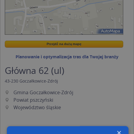
Przejdź na dużą mapę
Wstaw tę mapkę na swoją stronę
Przejdź na dużą mapę
Kreatorze map Targeo
Planowanie i optymalizacja tras dla Twojej branży
Główna 62 (ul)
43-230
Goczałkowice-Zdrój
Gmina Goczałkowice-Zdrój
Powiat pszczyński
Województwo śląskie
×