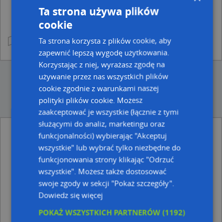
Ta strona używa plików
cookie
Ta strona korzysta z plików cookie, aby
zapewnić lepszą wygodę użytkowania.
Korzystając z niej, wyrażasz zgodę na
używanie przez nas wszystkich plików
cookie zgodnie z warunkami naszej
polityki plików cookie. Możesz
zaakceptować je wszystkie (łącznie z tymi
służącymi do analiz, marketingu oraz
funkcjonalności) wybierając "Akceptuj
Ulice w pobliżu
wszystkie" lub wybrać tylko niezbędne do
Goczałkowice-Zdrój, Główna, Ulica (43-230)
funkcjonowania strony klikając "Odrzuć
Goczałkowice-Zdrój, św. Anny, Ulica (43-230)
wszystkie". Możesz także dostosować
Goczałkowice-Zdrój, Szkolna, Ulica (43-230)
swoje zgody w sekcji "Pokaż szczegóły".
Dowiedz się więcej
Najbliższe obszary kodów pocztowych
Kod pocztowy 43-230
POKAŻ WSZYSTKICH PARTNERÓW
(1192)
→