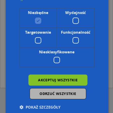
Punkty w pobliżu
Indywidualna Specjalistyczna Praktyka Lekarska, ul.
Niezbędne
Wydajność
Powstańców Śląskich 28B, 43-230 Goczałkowice-Zdrój
Adresy w pobliżu
Targetowanie
Funkcjonalność
Goczałkowice-Zdrój, Główna 64a, Ulica (43-230)
(→ 8 m)
Goczałkowice-Zdrój, Główna 60, Ulica (43-230)
(→ 29 m)
Goczałkowice-Zdrój, Główna 66a, Ulica (43-230)
(→ 44 m)
Goczałkowice-Zdrój, Główna 64, Ulica (43-230)
(→ 53 m)
Niesklasyfikowane
Goczałkowice-Zdrój, Główna 47, Ulica (43-230)
(→ 56 m)
Goczałkowice-Zdrój, Główna 49, Ulica (43-230)
(→ 62 m)
Goczałkowice-Zdrój, Główna 66, Ulica (43-230)
(→ 63 m)
Goczałkowice-Zdrój, Szkolna 82b, Ulica (43-230)
(→ 87 m)
Goczałkowice-Zdrój, Zimowa 25, Ulica (43-230)
(→ 97 m)
Goczałkowice-Zdrój, Szkolna 82d, Ulica (43-230)
(→ 97 m)
AKCEPTUJ WSZYSTKIE
ODRZUĆ WSZYSTKIE
POKAŻ SZCZEGÓŁY