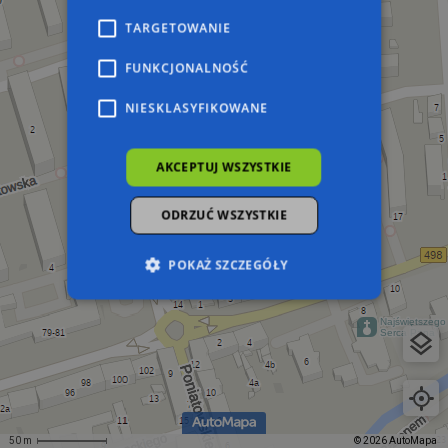
TARGETOWANIE
FUNKCJONALNOŚĆ
NIESKLASYFIKOWANE
AKCEPTUJ WSZYSTKIE
ODRZUĆ WSZYSTKIE
POKAŻ SZCZEGÓŁY
Niezbędne
Wydajność
Targetowanie
Funkcjonalność
Niesklasyfikowane
Niezbędne pliki cookie umożliwiają korzystanie z
podstawowych funkcji strony internetowej,
takich jak logowanie użytkownika i zarządzanie
50 m
© 2026 AutoMapa