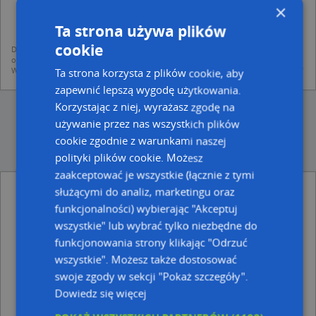
×
mapach (art. 6 ust. 1 lit. f RODO)
udostępniania danych o firmach partnerom biznesowym operatora (art.
Ta strona używa plików
6 ust. 1 lit. f RODO)
cookie
Dane pochodzą z publicznych baz CEIDG, GUS, REGON, z firmowych stron www
oraz od podmiotów zewnętrznych.
Więcej informacji dot. RODO:
http://regulamin.automapa.pl/odo_przetwarzanie/
Ta strona korzysta z plików cookie, aby
zapewnić lepszą wygodę użytkowania.
Korzystając z niej, wyrażasz zgodę na
używanie przez nas wszystkich plików
cookie zgodnie z warunkami naszej
polityki plików cookie. Możesz
zaakceptować je wszystkie (łącznie z tymi
Grudziadz kosciol sw Mikolaja - inne Zdjęcia
służącymi do analiz, marketingu oraz
w pobliżu
funkcjonalności) wybierając "Akceptuj
wszystkie" lub wybrać tylko niezbędne do
Grudziadznoca, Łyskowskiego, 86-300 Grudziądz
funkcjonowania strony klikając "Odrzuć
Grudziadz kolegium jez, Łyskowskiego, 86-300
wszystkie". Możesz także dostosować
Grudziądz
swoje zgody w sekcji "Pokaż szczegóły".
Grudziądz-flisak, Łyskowskiego, 86-300 Grudziądz
Dowiedz się więcej
Adresy w pobliżu