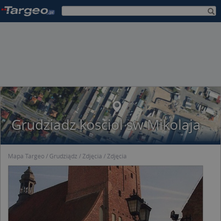
Grudziadz kosciol sw Mikolaja
Mapa Targeo
Grudziądz
Zdjęcia
Zdjęcia