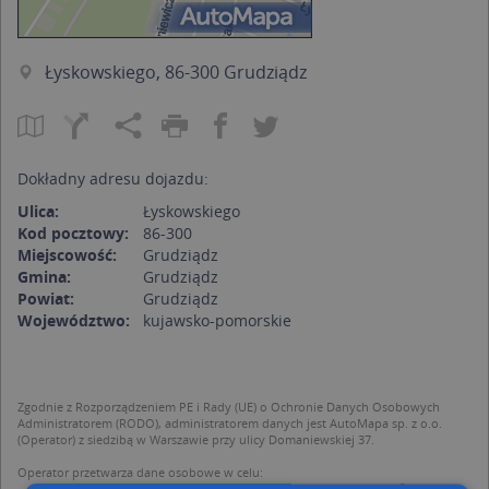
Łyskowskiego, 86-300 Grudziądz
Dokładny adresu dojazdu:
Ulica:
Łyskowskiego
Kod pocztowy:
86-300
Miejscowość:
Grudziądz
Gmina:
Grudziądz
Powiat:
Grudziądz
Województwo:
kujawsko-pomorskie
Zgodnie z Rozporządzeniem PE i Rady (UE) o Ochronie Danych Osobowych
Administratorem (RODO), administratorem danych jest AutoMapa sp. z o.o.
(Operator) z siedzibą w Warszawie przy ulicy Domaniewskiej 37.
Operator przetwarza dane osobowe w celu:
dodania ich do bazy Targeo oraz publikacji w wyszukiwarce firm i na