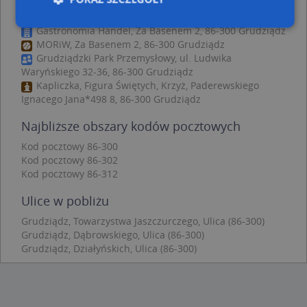
Kancelaria Prawna Radca Prawny Piotr Klempert,
Dąbrowskiego 2, 86-300 Grudziądz
Gastronomia Handel, Za Basenem 2, 86-300 Grudziądz
MORiW, Za Basenem 2, 86-300 Grudziądz
Niezbędne
Wydajność
Targetowanie
Grudziądzki Park Przemysłowy, ul. Ludwika
Waryńskiego 32-36, 86-300 Grudziądz
Funkcjonalność
Niesklasyfikowane
Kapliczka, Figura Świętych, Krzyż, Paderewskiego
Ignacego Jana*498 8, 86-300 Grudziądz
Niezbędne pliki cookie umożliwiają korzystanie z
podstawowych funkcji strony internetowej, takich
jak logowanie użytkownika i zarządzanie kontem.
Najbliższe obszary kodów pocztowych
Bez niezbędnych plików cookie nie można
prawidłowo korzystać ze strony internetowej.
Kod pocztowy 86-300
Kod pocztowy 86-302
Provider
/
Okres
Nazwa
Opi
Kod pocztowy 86-312
Domena
przechowywania
APPSESSID
.targeo.pl
Sesja
Ulice w pobliżu
CookieScriptConsent
1 rok 1 miesiąc
Ten
CookieScript
Grudziądz, Towarzystwa Jaszczurczego, Ulica (86-300)
jes
.targeo.pl
Grudziądz, Dąbrowskiego, Ulica (86-300)
prz
Coo
Grudziądz, Działyńskich, Ulica (86-300)
Scr
zap
pre
dot
zg
uży