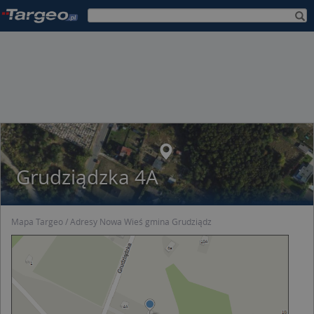
Grudziądzka 4A
Mapa Targeo
Adresy Nowa Wieś gmina Grudziądz