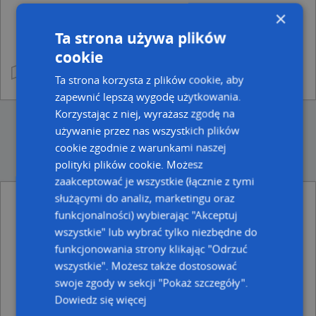
×
Ta strona używa plików
cookie
Ta strona korzysta z plików cookie, aby
zapewnić lepszą wygodę użytkowania.
Korzystając z niej, wyrażasz zgodę na
używanie przez nas wszystkich plików
cookie zgodnie z warunkami naszej
polityki plików cookie. Możesz
zaakceptować je wszystkie (łącznie z tymi
służącymi do analiz, marketingu oraz
funkcjonalności) wybierając "Akceptuj
Ulice w pobliżu
wszystkie" lub wybrać tylko niezbędne do
Grudziądz, Elbląska, Ulica (86-300)
funkcjonowania strony klikając "Odrzuć
Grudziądz, Tczewska, Ulica (86-300)
wszystkie". Możesz także dostosować
Grudziądz, Nowowiejska, Ulica (86-300)
swoje zgody w sekcji "Pokaż szczegóły".
Najbliższe obszary kodów pocztowych
Dowiedz się więcej
Kod pocztowy 86-300