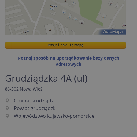
Przejdź na dużą mapę
Wstaw tę mapkę na swoją stronę
Przejdź na dużą mapę
Kreatorze map Targeo
Poznaj sposób na uporządkowanie bazy danych
adresowych
Grudziądzka 4A (ul)
86-302
Nowa Wieś
Gmina Grudziądz
Powiat grudziądzki
Województwo kujawsko-pomorskie