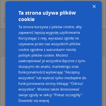
×
Ta strona używa plików
cookie
Ta strona korzysta z plików cookie, aby
zapewnić lepszą wygodę użytkowania.
Korzystając z niej, wyrażasz zgodę na
używanie przez nas wszystkich plików
cookie zgodnie z warunkami naszej
polityki plików cookie. Możesz
zaakceptować je wszystkie (łącznie z tymi
służącymi do analiz, marketingu oraz
Ulice w pobliżu
funkcjonalności) wybierając "Akceptuj
Strzyżów, Grunwaldzka, Ulica (38-100)
wszystkie" lub wybrać tylko niezbędne do
Strzyżów, Witosa Wincentego, Ulica (38-100)
funkcjonowania strony klikając "Odrzuć
Strzyżów, Patryna Józefa, dr., Ulica (38-100)
wszystkie". Możesz także dostosować
Najbliższe obszary kodów pocztowych
swoje zgody w sekcji "Pokaż szczegóły".
Dowiedz się więcej
Kod pocztowy 38-100