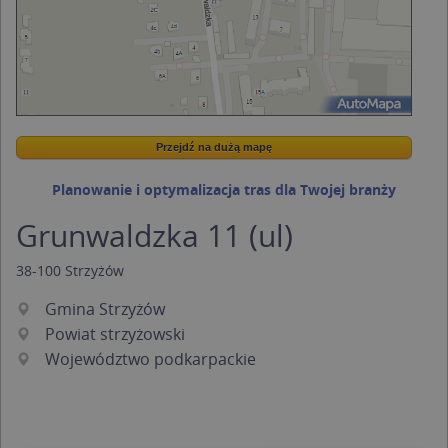
Przejdź na dużą mapę
Wstaw tę mapkę na swoją stronę
Przejdź na dużą mapę
Kreatorze map Targeo
Planowanie i optymalizacja tras dla Twojej branży
Grunwaldzka 11 (ul)
38-100
Strzyżów
Gmina Strzyżów
Powiat strzyżowski
Województwo podkarpackie