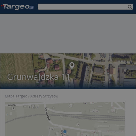
Grunwaldzka 11
Mapa Targeo
Adresy Strzyżów