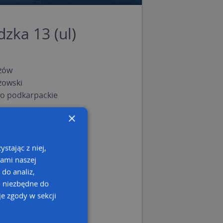
zka 13 (ul)
żów
żowski
o podkarpackie
×
stając z niej,
kami naszej
 do analiz,
o niezbędne do
e zgody w sekcji