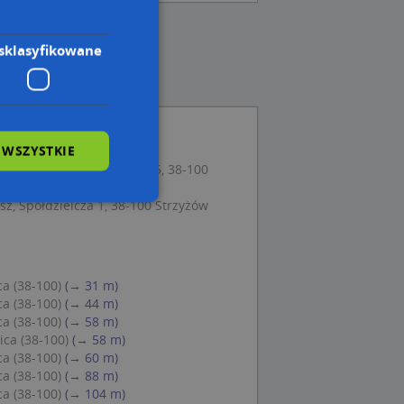
sklasyfikowane
 WSZYSTKIE
 Kotlarz, ul. Przybosia 15, 38-100
sz, Spółdzielcza 1, 38-100 Strzyżów
wane
owanie użytkownika i
ca (38-100)
(→ 31 m)
j.
ca (38-100)
(→ 44 m)
ca (38-100)
(→ 58 m)
ica (38-100)
(→ 58 m)
ca (38-100)
(→ 60 m)
ca (38-100)
(→ 88 m)
 Cookie-Script.com
ca (38-100)
(→ 104 m)
ch zgody