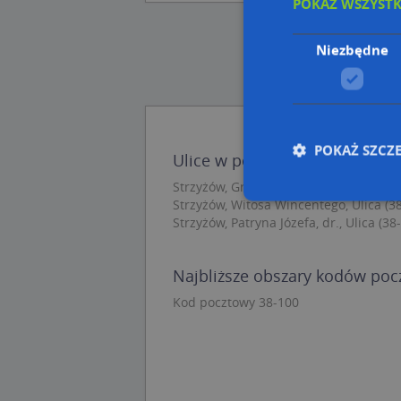
POKAŻ WSZYST
Niezbędne
POKAŻ SZCZ
Ulice w pobliżu
Strzyżów, Grunwaldzka, Ulica (38-100)
Strzyżów, Witosa Wincentego, Ulica (3
Strzyżów, Patryna Józefa, dr., Ulica (38
Nie
Niezbędne pliki cook
Najbliższe obszary kodów po
zarządzanie kontem. 
Kod pocztowy 38-100
Nazwa
APPSESSID
CookieScriptConse