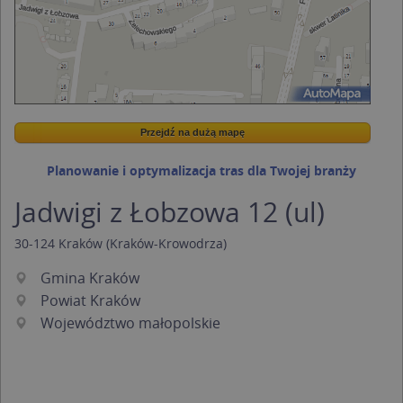
Przejdź na dużą mapę
Wstaw tę mapkę na swoją stronę
Przejdź na dużą mapę
Kreatorze map Targeo
Planowanie i optymalizacja tras dla Twojej branży
Jadwigi z Łobzowa 12 (ul)
30-124
Kraków
(Kraków-Krowodrza)
Gmina Kraków
Powiat Kraków
Województwo małopolskie