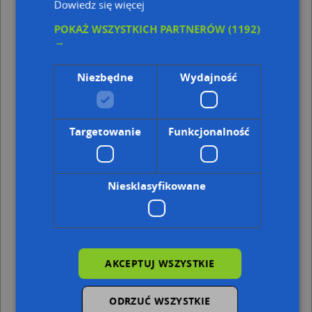
Dowiedz się więcej
Kod pocztowy 30-084
POKAŻ WSZYSTKICH PARTNERÓW
(1192)
Punkty w pobliżu
→
Dariusz Marczuk Amargeo, ul. Piastowska 44b, 30-070
Kraków
Niezbędne
Wydajność
Dariusz Pabian Pabitech, Altanowa 10, 30-132 Kraków
Artstyl-pww.pl, Altanowa 18, 33-332 Kraków
Ewa Kisielewska, ul. Juliusza Lea 100/1, 30-058 Kraków
Targetowanie
Funkcjonalność
Adresy w pobliżu
Kraków, Jadwigi z Łobzowa 14, Ulica (30-124)
(→ 9 m)
Kraków, Jadwigi z Łobzowa 12A, Ulica (30-124)
(→ 11 m)
Niesklasyfikowane
Kraków, Jadwigi z Łobzowa 16a, Ulica (30-124)
(→ 15 m)
Kraków, Jadwigi z Łobzowa 16, Ulica (30-124)
(→ 21 m)
Kraków, Żelechowskiego Kaspra 2, Ulica (30-124)
(→ 47 m)
Kraków, Jadwigi z Łobzowa 13, Ulica (30-124)
(→ 51 m)
Kraków, Staszczyka Adama 3, Ulica (30-123)
(→ 53 m)
Kraków, Krzywy Zaułek 3, Ulica (30-123)
(→ 130 m)
AKCEPTUJ WSZYSTKIE
Kraków, Altanowa 18, Ulica (30-132)
(→ 143 m)
Kraków, Szlachtowskiego Feliksa 44d, Ulica (30-132)
(→
ODRZUĆ WSZYSTKIE
181 m)