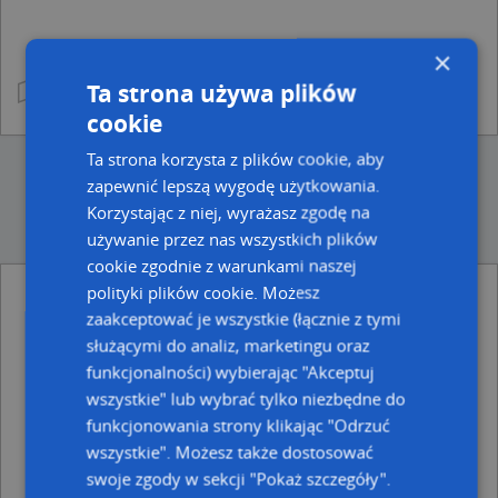
×
Ta strona używa plików
cookie
Ta strona korzysta z plików cookie, aby
zapewnić lepszą wygodę użytkowania.
Korzystając z niej, wyrażasz zgodę na
używanie przez nas wszystkich plików
cookie zgodnie z warunkami naszej
polityki plików cookie. Możesz
Ulice w pobliżu
zaakceptować je wszystkie (łącznie z tymi
służącymi do analiz, marketingu oraz
Kraków, Żelechowskiego Kaspra, Ulica (30-124)
funkcjonalności) wybierając "Akceptuj
Kraków, Krzywy Zaułek, Ulica (30-123)
Kraków, Jadwigi z Łobzowa, Ulica (30-124)
wszystkie" lub wybrać tylko niezbędne do
funkcjonowania strony klikając "Odrzuć
Najbliższe obszary kodów pocztowych
wszystkie". Możesz także dostosować
Kod pocztowy 30-132
swoje zgody w sekcji "Pokaż szczegóły".
Kod pocztowy 30-150