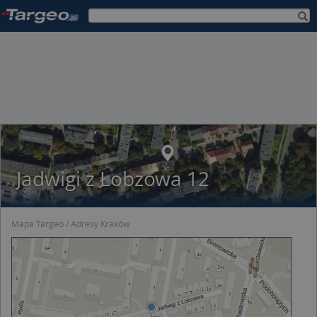
Jadwigi z Łobzowa 12
Mapa Targeo
Adresy Kraków