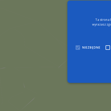
Ta strona 
wyrażasz zgo
NIEZBĘDNE
Nie
Niezbędne pliki cookie umo
zarządzanie kontem. Bez n