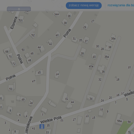
zobacz nową wersję
rozwiązania dla b