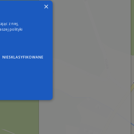
×
jąc z niej,
szej polityki
NIESKLASYFIKOWANE
wane
nie użytkownika i