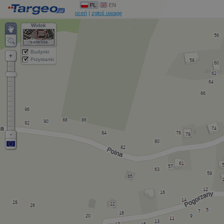
oceń
|
zgłoś uwagę
Widok
satelita
Budynki
Przystanki