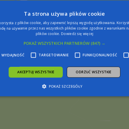
Ta strona używa plików cookie
korzysta z plików cookie, aby zapewnić lepszą wygodę użytkowania. Korzysta
dę na używanie przez nas wszystkich plików cookie zgodnie z warunkami na
plików cookie.
Dowiedz się więcej
POKAŻ WSZYSTKICH PARTNERÓW
(847) →
WYDAJNOŚĆ
TARGETOWANIE
FUNKCJONALNOŚĆ
AKCEPTUJ WSZYSTKIE
ODRZUĆ WSZYSTKIE
POKAŻ SZCZEGÓŁY
zbędne
Wydajność
Targetowanie
Funkcjonalność
Niesklasyfiko
żliwiają korzystanie z podstawowych funkcji strony internetowej, takich jak logowa
iezbędnych plików cookie nie można prawidłowo korzystać ze strony internetowej.