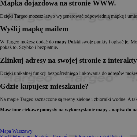
Mapka dojazdowa na stronie WWW.
_pk_id.1.c431
www.t
anj
Xandr 
.adnx
Dzięki Targeo możesz łatwo wygenerować odpowiednią mapkę i umieści
__gads
Googl
.targe
Wyślij mapkę mailem
_pk_ses.1.c431
www.t
OABLOCK
Pres
Srl
W Targeo możesz dodać do
mapy Polski
swoje punkty i opisać je. M
news.
pokaż to. Szybko i bezpłatnie.
_OACAP[2492]
news.
Zlinkuj adresy na swojej stronie z interak
IDE
Googl
.doubl
Dzięki unikalnej funkcji bezpośredniego linkowania do adresów może
Gdzie kupujesz mieszkanie?
CMPS
Casal
.casa
APC
.doubl
Na mapie Targeo zaznaczone są tereny zielone i zbiorniki wodne. A ta
OACAP
Reviv
Masz inne ciekawe pomysły na wykorzystanie mapy - napisz do na
and S
news.
Gdynp
Gemi
.hit.g
Mapa Warszawy
Korki Warszawa, Kraków, Poznań... - informacje z całej Polski