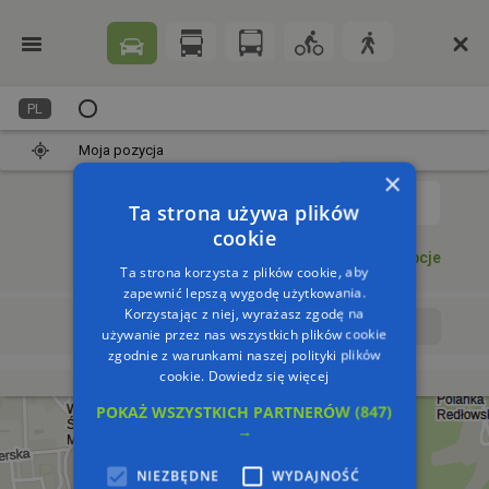
PL
Moja pozycja
×
1
Ta strona używa plików
cookie
Dodaj punkt
Opcje
Ta strona korzysta z plików cookie, aby
zapewnić lepszą wygodę użytkowania.
Korzystając z niej, wyrażasz zgodę na
Wyrusz teraz
Wyrusz o:
używanie przez nas wszystkich plików cookie
zgodnie z warunkami naszej polityki plików
cookie.
Dowiedz się więcej
POKAŻ WSZYSTKICH PARTNERÓW
(847)
→
NIEZBĘDNE
WYDAJNOŚĆ