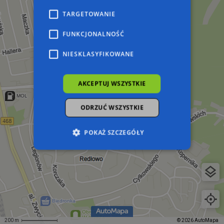
TARGETOWANIE
FUNKCJONALNOŚĆ
NIESKLASYFIKOWANE
AKCEPTUJ WSZYSTKIE
ODRZUĆ WSZYSTKIE
POKAŻ SZCZEGÓŁY
Niezbędne
Wydajność
Targetowanie
Funkcjonalność
Niesklasyfikowane
Niezbędne pliki cookie umożliwiają korzystanie z
podstawowych funkcji strony internetowej,
takich jak logowanie użytkownika i zarządzanie
200 m
© 2026 AutoMapa