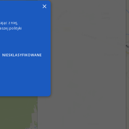
×
jąc z niej,
szej polityki
NIESKLASYFIKOWANE
wane
nie użytkownika i