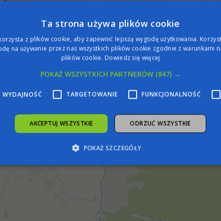
Ta strona używa plików cookie
korzysta z plików cookie, aby zapewnić lepszą wygodę użytkowania. Korzysta
dę na używanie przez nas wszystkich plików cookie zgodnie z warunkami na
plików cookie.
Dowiedz się więcej
POKAŻ WSZYSTKICH PARTNERÓW
(847) →
WYDAJNOŚĆ
TARGETOWANIE
FUNKCJONALNOŚĆ
AKCEPTUJ WSZYSTKIE
ODRZUĆ WSZYSTKIE
POKAŻ SZCZEGÓŁY
zbędne
Wydajność
Targetowanie
Funkcjonalność
Niesklasyfiko
żliwiają korzystanie z podstawowych funkcji strony internetowej, takich jak logowa
iezbędnych plików cookie nie można prawidłowo korzystać ze strony internetowej.