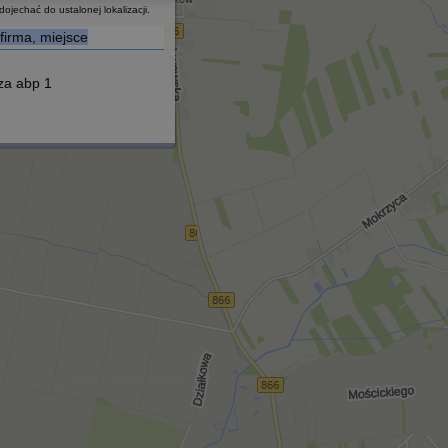
ojechać do ustalonej lokalizacji.
firma, miejsce
za abp 1