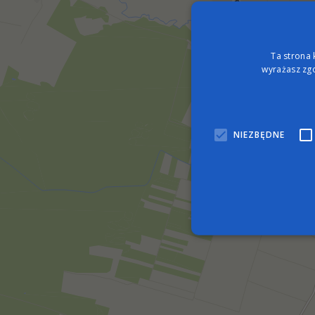
Ta strona 
wyrażasz zgo
NIEZBĘDNE
Nie
Niezbędne pliki cookie umo
zarządzanie kontem. Bez n