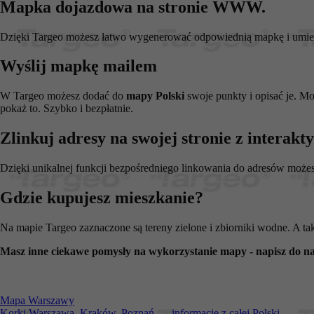
Mapka dojazdowa na stronie WWW.
_pk_id.1.c431
www.t
anj
Xandr 
.adnx
Dzięki Targeo możesz łatwo wygenerować odpowiednią mapkę i umieści
__gads
Googl
.targe
Wyślij mapkę mailem
_pk_ses.1.c431
www.t
OABLOCK
Pres
Srl
W Targeo możesz dodać do
mapy Polski
swoje punkty i opisać je. M
news.
pokaż to. Szybko i bezpłatnie.
_OACAP[2492]
news.
Zlinkuj adresy na swojej stronie z interak
IDE
Googl
.doubl
Dzięki unikalnej funkcji bezpośredniego linkowania do adresów może
Gdzie kupujesz mieszkanie?
CMPS
Casal
.casa
APC
.doubl
Na mapie Targeo zaznaczone są tereny zielone i zbiorniki wodne. A ta
OACAP
Reviv
Masz inne ciekawe pomysły na wykorzystanie mapy - napisz do na
and S
news.
Gdynp
Gemi
.hit.g
Mapa Warszawy
Korki Warszawa, Kraków, Poznań... - informacje z całej Polski