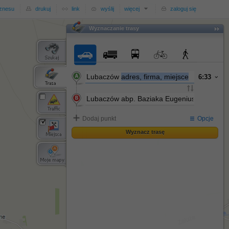
iznesu
drukuj
link
wyślij
więcej
zaloguj się
Wyznaczanie trasy
Wyznaczanie trasy
Lubaczów
adres, firma, miejsce
6:33
Dodaj punkt
Opcje
Wyznacz trasę
Wyznacz trasę