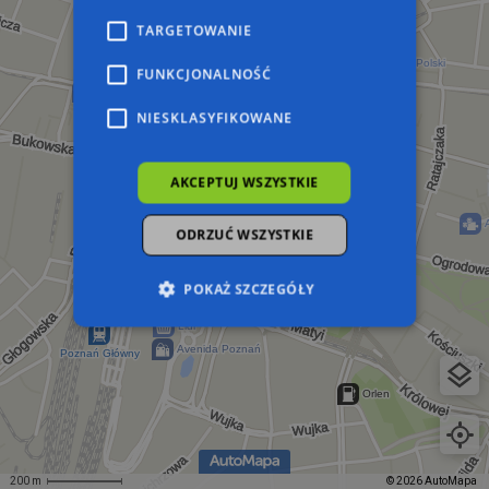
TARGETOWANIE
FUNKCJONALNOŚĆ
NIESKLASYFIKOWANE
AKCEPTUJ WSZYSTKIE
ODRZUĆ WSZYSTKIE
POKAŻ SZCZEGÓŁY
Niezbędne
Wydajność
Targetowanie
Funkcjonalność
Niesklasyfikowane
Niezbędne pliki cookie umożliwiają korzystanie z
podstawowych funkcji strony internetowej,
takich jak logowanie użytkownika i zarządzanie
200 m
© 2026 AutoMapa