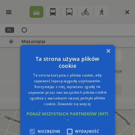
PL
Moja pozycja
×
1
Ta strona używa plików
cookie
Dodaj punkt
Opcje
Ta strona korzysta z plików cookie, aby
zapewnić lepszą wygodę użytkowania.
Korzystając z niej, wyrażasz zgodę na
Wyrusz teraz
Wyrusz o:
używanie przez nas wszystkich plików cookie
zgodnie z warunkami naszej polityki plików
cookie.
Dowiedz się więcej
POKAŻ WSZYSTKICH PARTNERÓW
(847)
→
NIEZBĘDNE
WYDAJNOŚĆ