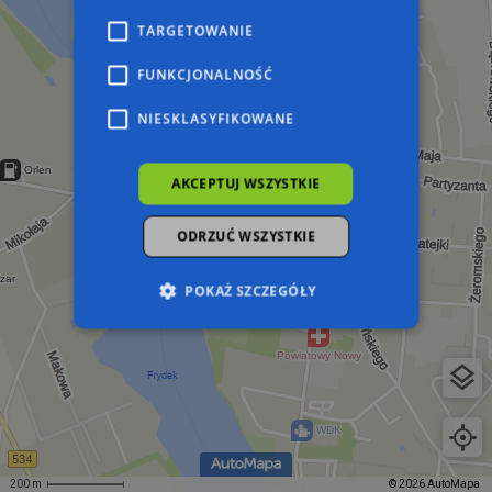
TARGETOWANIE
FUNKCJONALNOŚĆ
NIESKLASYFIKOWANE
AKCEPTUJ WSZYSTKIE
ODRZUĆ WSZYSTKIE
POKAŻ SZCZEGÓŁY
Niezbędne
Wydajność
Targetowanie
Funkcjonalność
Niesklasyfikowane
Niezbędne pliki cookie umożliwiają korzystanie z
podstawowych funkcji strony internetowej,
takich jak logowanie użytkownika i zarządzanie
200 m
© 2026 AutoMapa