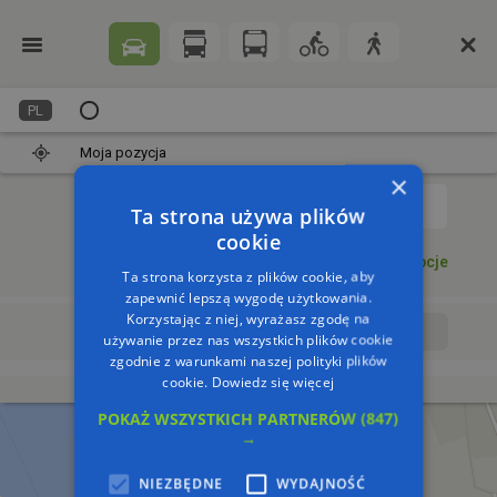
PL
Moja pozycja
×
1
Ta strona używa plików
cookie
Dodaj punkt
Opcje
Ta strona korzysta z plików cookie, aby
zapewnić lepszą wygodę użytkowania.
Korzystając z niej, wyrażasz zgodę na
Wyrusz teraz
Wyrusz o:
używanie przez nas wszystkich plików cookie
zgodnie z warunkami naszej polityki plików
cookie.
Dowiedz się więcej
POKAŻ WSZYSTKICH PARTNERÓW
(847)
→
NIEZBĘDNE
WYDAJNOŚĆ