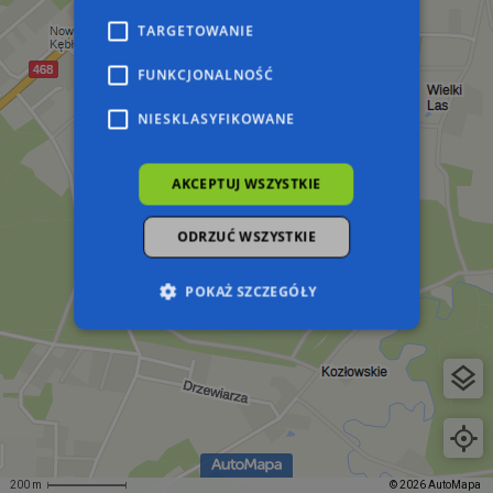
TARGETOWANIE
FUNKCJONALNOŚĆ
NIESKLASYFIKOWANE
AKCEPTUJ WSZYSTKIE
ODRZUĆ WSZYSTKIE
POKAŻ SZCZEGÓŁY
Niezbędne
Wydajność
Targetowanie
Funkcjonalność
Niesklasyfikowane
Niezbędne pliki cookie umożliwiają korzystanie z
podstawowych funkcji strony internetowej,
takich jak logowanie użytkownika i zarządzanie
200 m
© 2026 AutoMapa