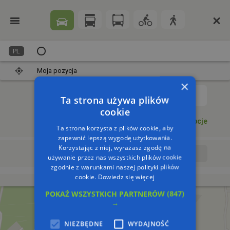
PL
Moja pozycja
×
1
Ta strona używa plików
cookie
Dodaj punkt
Opcje
Ta strona korzysta z plików cookie, aby
zapewnić lepszą wygodę użytkowania.
Korzystając z niej, wyrażasz zgodę na
Wyrusz teraz
Wyrusz o:
używanie przez nas wszystkich plików cookie
zgodnie z warunkami naszej polityki plików
cookie.
Dowiedz się więcej
POKAŻ WSZYSTKICH PARTNERÓW
(847)
→
NIEZBĘDNE
WYDAJNOŚĆ