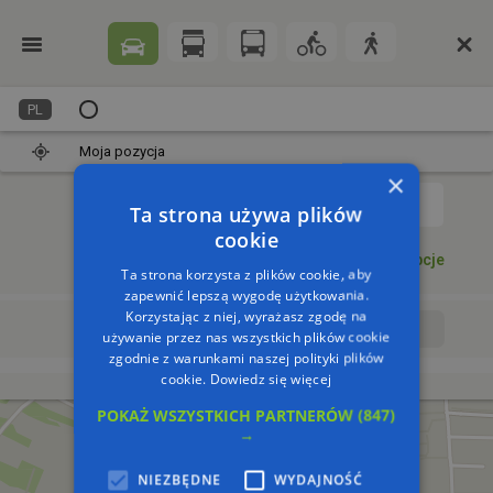
PL
Moja pozycja
×
1
Ta strona używa plików
cookie
Dodaj punkt
Opcje
Ta strona korzysta z plików cookie, aby
zapewnić lepszą wygodę użytkowania.
Korzystając z niej, wyrażasz zgodę na
Wyrusz teraz
Wyrusz o:
używanie przez nas wszystkich plików cookie
zgodnie z warunkami naszej polityki plików
cookie.
Dowiedz się więcej
POKAŻ WSZYSTKICH PARTNERÓW
(847)
→
NIEZBĘDNE
WYDAJNOŚĆ