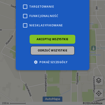
TARGETOWANIE
FUNKCJONALNOŚĆ
NIESKLASYFIKOWANE
AKCEPTUJ WSZYSTKIE
ODRZUĆ WSZYSTKIE
POKAŻ SZCZEGÓŁY
Niezbędne
Wydajność
Targetowanie
Funkcjonalność
Niesklasyfikowane
Niezbędne pliki cookie umożliwiają korzystanie z
podstawowych funkcji strony internetowej,
takich jak logowanie użytkownika i zarządzanie
200 m
© 2026 AutoMapa