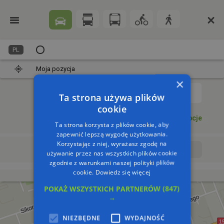
PL
Moja pozycja
×
1
Ta strona używa plików
cookie
Dodaj punkt
Opcje
Ta strona korzysta z plików cookie, aby
zapewnić lepszą wygodę użytkowania.
Korzystając z niej, wyrażasz zgodę na
Wyrusz teraz
Wyrusz o:
używanie przez nas wszystkich plików cookie
zgodnie z warunkami naszej polityki plików
cookie.
Dowiedz się więcej
POKAŻ WSZYSTKICH PARTNERÓW
(847)
→
NIEZBĘDNE
WYDAJNOŚĆ