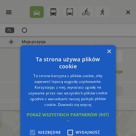
PL
Moja pozycja
×
1
Ta strona używa plików
cookie
Dodaj punkt
Opcje
Ta strona korzysta z plików cookie, aby
zapewnić lepszą wygodę użytkowania.
Korzystając z niej, wyrażasz zgodę na
Wyrusz teraz
Wyrusz o:
używanie przez nas wszystkich plików cookie
zgodnie z warunkami naszej polityki plików
cookie.
Dowiedz się więcej
POKAŻ WSZYSTKICH PARTNERÓW
(847)
→
NIEZBĘDNE
WYDAJNOŚĆ