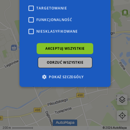
TARGETOWANIE
FUNKCJONALNOŚĆ
NIESKLASYFIKOWANE
AKCEPTUJ WSZYSTKIE
ODRZUĆ WSZYSTKIE
POKAŻ SZCZEGÓŁY
Niezbędne
Wydajność
Targetowanie
Funkcjonalność
Niesklasyfikowane
Niezbędne pliki cookie umożliwiają korzystanie z
podstawowych funkcji strony internetowej,
takich jak logowanie użytkownika i zarządzanie
200 m
© 2026 AutoMapa