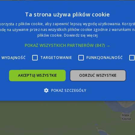
Ta strona używa plików cookie
korzysta z plików cookie, aby zapewnić lepszą wygodę użytkowania. Korzysta
dę na używanie przez nas wszystkich plików cookie zgodnie z warunkami na
plików cookie.
Dowiedz się więcej
POKAŻ WSZYSTKICH PARTNERÓW
(847) →
WYDAJNOŚĆ
TARGETOWANIE
FUNKCJONALNOŚĆ
AKCEPTUJ WSZYSTKIE
ODRZUĆ WSZYSTKIE
POKAŻ SZCZEGÓŁY
zbędne
Wydajność
Targetowanie
Funkcjonalność
Niesklasyfiko
żliwiają korzystanie z podstawowych funkcji strony internetowej, takich jak logowa
iezbędnych plików cookie nie można prawidłowo korzystać ze strony internetowej.