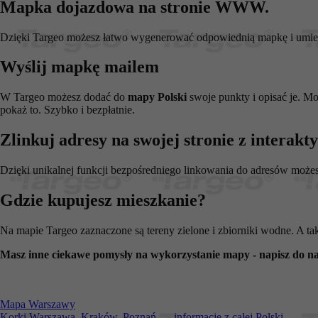
Mapka dojazdowa na stronie WWW.
_pk_id.1.c431
www.t
anj
Xandr 
.adnx
Dzięki Targeo możesz łatwo wygenerować odpowiednią mapkę i umieści
__gads
Googl
.targe
Wyślij mapkę mailem
_pk_ses.1.c431
www.t
OABLOCK
Pres
Srl
W Targeo możesz dodać do
mapy Polski
swoje punkty i opisać je. M
news.
pokaż to. Szybko i bezpłatnie.
_OACAP[2492]
news.
Zlinkuj adresy na swojej stronie z interak
IDE
Googl
.doubl
Dzięki unikalnej funkcji bezpośredniego linkowania do adresów może
Gdzie kupujesz mieszkanie?
CMPS
Casal
.casa
APC
.doubl
Na mapie Targeo zaznaczone są tereny zielone i zbiorniki wodne. A ta
OACAP
Reviv
Masz inne ciekawe pomysły na wykorzystanie mapy - napisz do na
and S
news.
Gdynp
Gemi
.hit.g
Mapa Warszawy
Korki Warszawa, Kraków, Poznań... - informacje z całej Polski