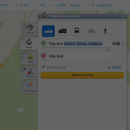
iznesu
drukuj
link
wyślij
więcej
zaloguj się
Wyznaczanie trasy
Wyznaczanie trasy
Męcikał
adres, firma, miejsce
0:28
Dodaj punkt
Opcje
Wyznacz trasę
Wyznacz trasę