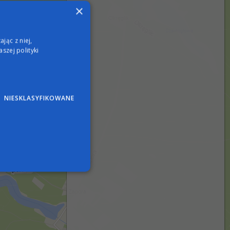
×
jąc z niej,
szej polityki
NIESKLASYFIKOWANE
wane
nie użytkownika i