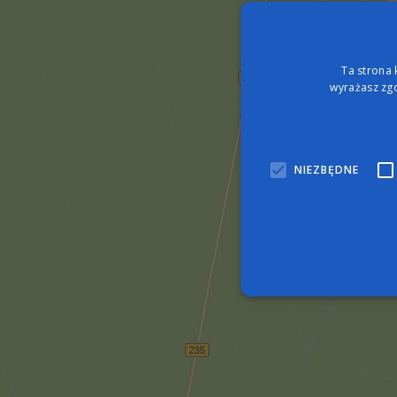
Ta strona 
wyrażasz zgo
NIEZBĘDNE
Nie
Niezbędne pliki cookie umo
zarządzanie kontem. Bez n