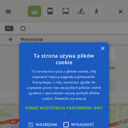
PL
Moja pozycja
×
1
Ta strona używa plików
cookie
Dodaj punkt
Opcje
Ta strona korzysta z plików cookie, aby
zapewnić lepszą wygodę użytkowania.
Korzystając z niej, wyrażasz zgodę na
Wyrusz teraz
Wyrusz o:
używanie przez nas wszystkich plików cookie
zgodnie z warunkami naszej polityki plików
cookie.
Dowiedz się więcej
POKAŻ WSZYSTKICH PARTNERÓW
(847)
→
NIEZBĘDNE
WYDAJNOŚĆ