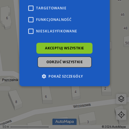
TARGETOWANIE
FUNKCJONALNOŚĆ
NIESKLASYFIKOWANE
AKCEPTUJ WSZYSTKIE
ODRZUĆ WSZYSTKIE
POKAŻ SZCZEGÓŁY
Niezbędne
Wydajność
Targetowanie
Funkcjonalność
Niesklasyfikowane
Niezbędne pliki cookie umożliwiają korzystanie z
podstawowych funkcji strony internetowej,
takich jak logowanie użytkownika i zarządzanie
50 m
© 2026 AutoMapa