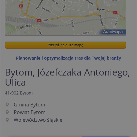
Przejdź na dużą mapę
Wstaw tę mapkę na swoją stronę
Przejdź na dużą mapę
Kreatorze map Targeo
Planowanie i optymalizacja tras dla Twojej branży
Bytom, Józefczaka Antoniego,
Ulica
41-902
Bytom
Gmina Bytom
Powiat Bytom
Województwo śląskie