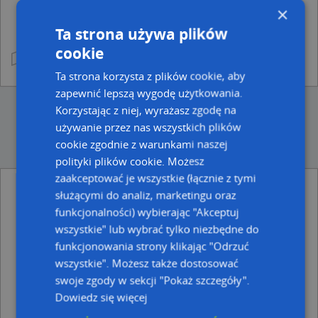
×
Ta strona używa plików
cookie
Ta strona korzysta z plików cookie, aby
zapewnić lepszą wygodę użytkowania.
Korzystając z niej, wyrażasz zgodę na
używanie przez nas wszystkich plików
cookie zgodnie z warunkami naszej
polityki plików cookie. Możesz
zaakceptować je wszystkie (łącznie z tymi
Punkty w pobliżu
służącymi do analiz, marketingu oraz
Dariusz Pisko Katarzyna Pisko, Katowicka 33, 41-902
funkcjonalności) wybierając "Akceptuj
Bytom
wszystkie" lub wybrać tylko niezbędne do
Firma Baccara, Gliwicka 8, 41-902 Bytom
funkcjonowania strony klikając "Odrzuć
Play, Ul. Gliwicka 20, 41-902 Bytom
wszystkie". Możesz także dostosować
Adresy w pobliżu
swoje zgody w sekcji "Pokaż szczegóły".
Dowiedz się więcej
Bytom, Józefczaka Antoniego 29, Ulica (41-902)
(→ 23 m)
Bytom, Józefczaka Antoniego 26, Ulica (41-902)
(→ 27 m)