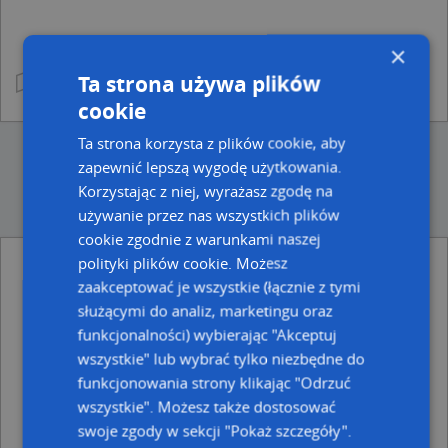
×
Ta strona używa plików
cookie
Ta strona korzysta z plików cookie, aby
zapewnić lepszą wygodę użytkowania.
Korzystając z niej, wyrażasz zgodę na
używanie przez nas wszystkich plików
cookie zgodnie z warunkami naszej
polityki plików cookie. Możesz
Ulice w pobliżu
zaakceptować je wszystkie (łącznie z tymi
służącymi do analiz, marketingu oraz
Sopot, Karlikowska, Ulica (81-732)
funkcjonalności) wybierając "Akceptuj
Sopot, Okrzei Stefana, Ulica (81-733)
Sopot, Na Wydmach, Ulica (81-776)
wszystkie" lub wybrać tylko niezbędne do
funkcjonowania strony klikając "Odrzuć
Najbliższe obszary kodów pocztowych
wszystkie". Możesz także dostosować
Kod pocztowy 81-775
swoje zgody w sekcji "Pokaż szczegóły".
Kod pocztowy 81-771