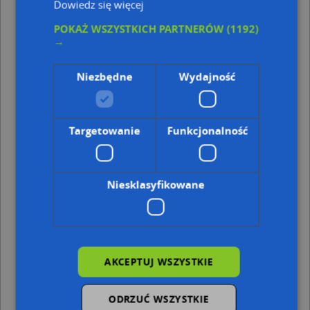
Dowiedz się więcej
Kod pocztowy 81-732
POKAŻ WSZYSTKICH PARTNERÓW
(1192)
Punkty w pobliżu
→
Agent Ubezpieczeniowy Joanna Motyńska, ul.
Karlikowska 13 B, 81-732 Sopot
Niezbędne
Wydajność
Futura Montaggi Lauro Carobbi, 3 Maja 33, 81-743
Sopot
Pokoje Gościnne Halina, Króla Władysława Łokietka 24,
81-375 Sopot
Targetowanie
Funkcjonalność
Adresy w pobliżu
Sopot, Karlikowska 12, Ulica (81-732)
(→ 17 m)
Niesklasyfikowane
Sopot, Karlikowska 16, Ulica (81-732)
(→ 28 m)
Sopot, Karlikowska 13b, Ulica (81-732)
(→ 33 m)
Sopot, 3 Maja 17, Ulica (81-747)
(→ 34 m)
Sopot, Karlikowska 13a, Ulica (81-732)
(→ 37 m)
Sopot, Karlikowska 16a, Ulica (81-732)
(→ 39 m)
Sopot, 3 Maja 17h, Ulica (81-747)
(→ 40 m)
AKCEPTUJ WSZYSTKIE
Sopot, Karlikowska 11, Ulica (81-732)
(→ 42 m)
Sopot, Karlikowska 10, Ulica (81-732)
(→ 42 m)
ODRZUĆ WSZYSTKIE
Sopot, Karlikowska 20, Ulica (81-732)
(→ 65 m)