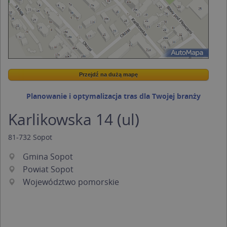
Przejdź na dużą mapę
Wstaw tę mapkę na swoją stronę
Przejdź na dużą mapę
Kreatorze map Targeo
Planowanie i optymalizacja tras dla Twojej branży
Karlikowska 14 (ul)
81-732
Sopot
Gmina Sopot
Powiat Sopot
Województwo pomorskie