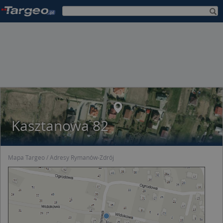
Kasztanowa 82
Mapa Targeo
Adresy Rymanów-Zdrój