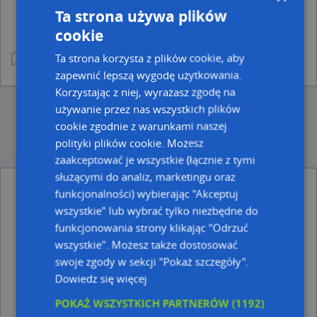
Ta strona używa plików
cookie
Ta strona korzysta z plików cookie, aby
zapewnić lepszą wygodę użytkowania.
Korzystając z niej, wyrażasz zgodę na
używanie przez nas wszystkich plików
cookie zgodnie z warunkami naszej
polityki plików cookie. Możesz
zaakceptować je wszystkie (łącznie z tymi
służącymi do analiz, marketingu oraz
funkcjonalności) wybierając "Akceptuj
Ulice w pobliżu
wszystkie" lub wybrać tylko niezbędne do
Rymanów-Zdrój, Widokowa, Ulica (38-481)
funkcjonowania strony klikając "Odrzuć
Rymanów-Zdrój, Ogrodowa, Ulica (38-481)
wszystkie". Możesz także dostosować
Rymanów-Zdrój, Krzemienna, Ulica (38-481)
swoje zgody w sekcji "Pokaż szczegóły".
Dowiedz się więcej
Najbliższe obszary kodów pocztowych
Kod pocztowy 38-480
POKAŻ WSZYSTKICH PARTNERÓW
(1192)
→
Kod pocztowy 38-481