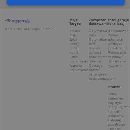
Niezbędne
Wydajność
Targetowanie
Moje
Zarządzanie
Inteligencja
Targeo
dostawami
lokalizacji
Funkcjonalność
Niesklasyfikowane
© 2003-2026 AutoMapa Sp. z o.o.
Kreator
Optymalizacja
Geokodowani
map
trasy
Wybór
Niezbędne pliki cookie umożliwiają korzystanie z
Zgłoś
Optymalizacja
lokalizacji
podstawowych funkcji strony internetowej, takich
uwagę
stref
Analityka
jak logowanie użytkownika i zarządzanie kontem.
Dodaj
dostaw
przestrzenna
Bez niezbędnych plików cookie nie można
punkt
Cyfrowe
Planowanie
prawidłowo korzystać ze strony internetowej.
Panel
potwierdzenie
zasobów
użytkownika
odbioru
Zarządzanie
Provider
/
Okres
Warunki
Operacje
ryzykiem
Nazwa
Opi
Domena
przechowywania
użytkowania
dostaw
Zarządzanie
APPSESSID
.targeo.pl
Sesja
podwykonawcami
CookieScriptConsent
1 rok 1 miesiąc
Ten
CookieScript
Branże
jes
.targeo.pl
prz
Firmy
Coo
kurierskie
Scr
Logistyka
zap
specjalistyczn
pre
Handel
dot
detaliczny
zg
Cateringi
uży
pudełkowe
pli
Finanse
to 