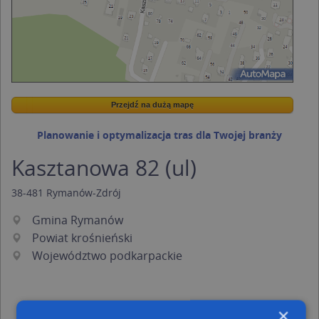
Przejdź na dużą mapę
Wstaw tę mapkę na swoją stronę
Przejdź na dużą mapę
Kreatorze map Targeo
Planowanie i optymalizacja tras dla Twojej branży
Kasztanowa 82 (ul)
38-481
Rymanów-Zdrój
Gmina Rymanów
Powiat krośnieński
Województwo podkarpackie
×