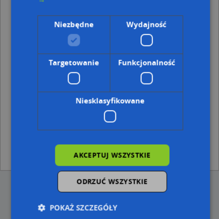
Punkty w pobliżu
Niezbędne
Wydajność
SP, PCK 1, 38-481 Rymanów Zdrój
Adresy w pobliżu
Targetowanie
Funkcjonalność
Rymanów-Zdrój, Widokowa 15, Ulica (38-481)
(→ 27 m)
Rymanów-Zdrój, Kasztanowa 80, Ulica (38-481)
(→ 27 m)
Rymanów-Zdrój, Widokowa 17, Ulica (38-481)
(→ 33 m)
Rymanów-Zdrój, Kasztanowa 78, Ulica (38-481)
(→ 37 m)
Niesklasyfikowane
Rymanów-Zdrój, Kasztanowa 23, Ulica (38-481)
(→ 41 m)
Rymanów-Zdrój, Widokowa 13, Ulica (38-481)
(→ 50 m)
Rymanów-Zdrój, Widokowa 19, Ulica (38-481)
(→ 52 m)
Rymanów-Zdrój, Ogrodowa 35, Ulica (38-481)
(→ 53 m)
Rymanów-Zdrój, Ogrodowa 45, Ulica (38-481)
(→ 60 m)
Rymanów-Zdrój, Ogrodowa 43, Ulica (38-481)
(→ 63 m)
AKCEPTUJ WSZYSTKIE
ODRZUĆ WSZYSTKIE
POKAŻ SZCZEGÓŁY