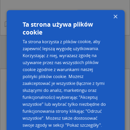
×
Ta strona używa plików
cookie
Ta strona korzysta z plików cookie, aby
zapewnić lepszą wygodę użytkowania.
Korzystając z niej, wyrażasz zgodę na
używanie przez nas wszystkich plików
cookie zgodnie z warunkami naszej
polityki plików cookie. Możesz
Ulice w pobliżu
zaakceptować je wszystkie (łącznie z tymi
służącymi do analiz, marketingu oraz
Zabrze, Czereśniowa, Ulica (41-806)
funkcjonalności) wybierając "Akceptuj
Zabrze, Karczewskiego Wacława, Ulica (41-806)
Zabrze, Kawika Adama, Ulica (41-806)
wszystkie" lub wybrać tylko niezbędne do
funkcjonowania strony klikając "Odrzuć
Najbliższe obszary kodów pocztowych
wszystkie". Możesz także dostosować
Kod pocztowy 41-806
swoje zgody w sekcji "Pokaż szczegóły".