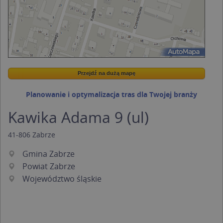
Przejdź na dużą mapę
Wstaw tę mapkę na swoją stronę
Przejdź na dużą mapę
Kreatorze map Targeo
Planowanie i optymalizacja tras dla Twojej branży
Kawika Adama 9 (ul)
41-806
Zabrze
Gmina Zabrze
Powiat Zabrze
Województwo śląskie