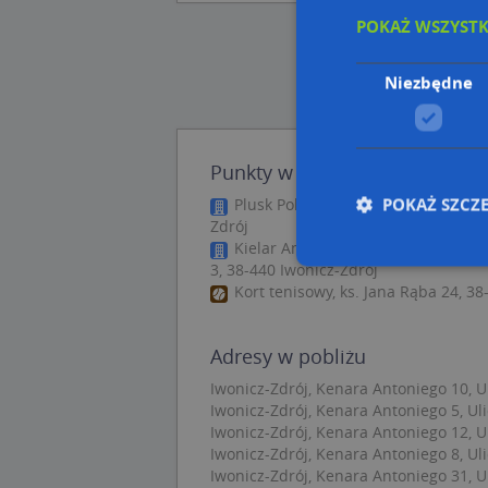
POKAŻ WSZYST
Niezbędne
Punkty w pobliżu
POKAŻ SZCZ
Plusk Polska, ul. Stanisława Kulczy
Zdrój
Kielar Andrzej Jan Andrzej Kielar - 
3, 38-440 Iwonicz-Zdrój
Kort tenisowy, ks. Jana Rąba 24, 38
Nie
Niezbędne pliki cook
Adresy w pobliżu
zarządzanie kontem. 
Iwonicz-Zdrój, Kenara Antoniego 10, Ul
Iwonicz-Zdrój, Kenara Antoniego 5, Uli
Nazwa
Iwonicz-Zdrój, Kenara Antoniego 12, Ul
APPSESSID
Iwonicz-Zdrój, Kenara Antoniego 8, Uli
Iwonicz-Zdrój, Kenara Antoniego 31, Ul
CookieScriptConse