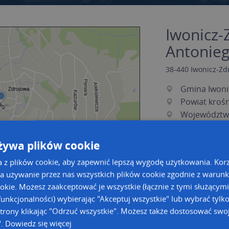
Iwonicz-
Antonieg
38-440
Iwonicz-Zd
Gmina Iwoni
Powiat krośn
Województw
żywa plików cookie
a z plików cookie, aby zapewnić lepszą wygodę użytkowania. Korzy
a używanie przez nas wszystkich plików cookie zgodnie z warun
ookie. Możesz zaakceptować je wszystkie (łącznie z tymi służącymi
unkcjonalności) wybierając "Akceptuj wszystkie" lub wybrać tylk
a dużą mapę
a dużą mapę
trony klikając "Odrzuć wszystkie". Możesz także dostosować swoj
".
Dowiedz się więcej
acja tras dla Twojej branży
Kreatorze map Targeo