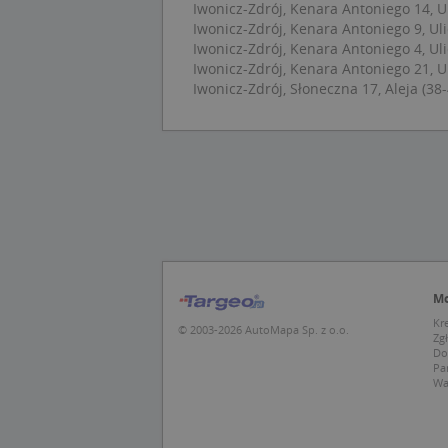
Iwonicz-Zdrój, Kenara Antoniego 14, Ul
Iwonicz-Zdrój, Kenara Antoniego 9, Uli
Iwonicz-Zdrój, Kenara Antoniego 4, Uli
U
Iwonicz-Zdrój, Kenara Antoniego 21, Ul
Iwonicz-Zdrój, Słoneczna 17, Aleja (38
kloc
Nazwa
Nazwa
CrossDomainCooki
Pro
Nazwa
Do
_ga_DEEKR6C5LV
MUID
Mic
Cor
_ga
.cla
Mo
test_cookie
Goo
Kr
© 2003-2026 AutoMapa Sp. z o.o.
.dou
Zg
Do
Pa
IDE
Goo
Wa
_pk_id.1.c431
.dou
MUID
Mic