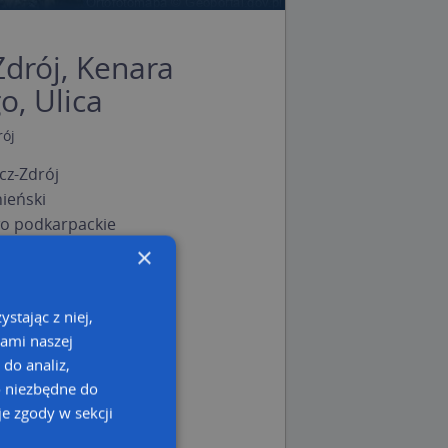
Zdrój, Kenara
o, Ulica
rój
cz-Zdrój
ieński
o podkarpackie
×
stając z niej,
kami naszej
 do analiz,
o niezbędne do
e zgody w sekcji