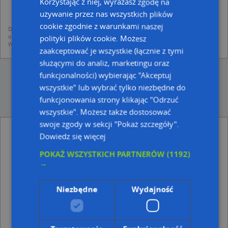
Korzystając z niej, wyrażasz zgodę na
mapach (art. 6 ust. 1 lit. f RODO)
udostępniania danych o firmach partnerom biznesowym operatora (art.
używanie przez nas wszystkich plików
6 ust. 1 lit. f RODO)
cookie zgodnie z warunkami naszej
Dane pochodzą z publicznych baz CEIDG, GUS, REGON, z firmowych stron www
oraz od podmiotów zewnętrznych.
polityki plików cookie. Możesz
Więcej informacji dot. RODO:
http://regulamin.automapa.pl/odo_przetwarzanie/
zaakceptować je wszystkie (łącznie z tymi
służącymi do analiz, marketingu oraz
funkcjonalności) wybierając "Akceptuj
wszystkie" lub wybrać tylko niezbędne do
funkcjonowania strony klikając "Odrzuć
wszystkie". Możesz także dostosować
swoje zgody w sekcji "Pokaż szczegóły".
Kiebała Leszek i Spółka - inne Przemysł, Firmy
Dowiedz się więcej
w pobliżu
POKAŻ WSZYSTKICH PARTNERÓW
(1192)
Rywal M Krupa J Krupa A Ferenc Firma Handlowo
→
Usługowa M Krupa J Krupa, ul. Grunwaldzka 7, 38-100
Strzyżów
Glaz-Perfect Wojciech Jaworek, Grunwaldzka 15, 38-
Niezbędne
Wydajność
100 Strzyżów
DLE, Grunwaldzka 21, 38-100 Strzyżów
Adresy w pobliżu