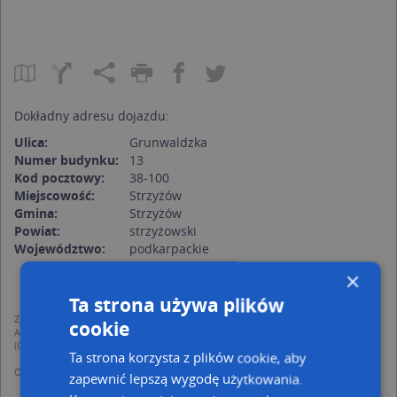
Dokładny adresu dojazdu:
Ulica:
Grunwaldzka
Numer budynku:
13
Kod pocztowy:
38-100
Miejscowość:
Strzyżów
Gmina:
Strzyżów
Powiat:
strzyżowski
Województwo:
podkarpackie
×
Ta strona używa plików
Zgodnie z Rozporządzeniem PE i Rady (UE) o Ochronie Danych Osobowych
cookie
Administratorem (RODO), administratorem danych jest AutoMapa sp. z o.o.
(Operator) z siedzibą w Warszawie przy ulicy Domaniewskiej 37.
Ta strona korzysta z plików cookie, aby
Operator przetwarza dane osobowe w celu:
zapewnić lepszą wygodę użytkowania.
dodania ich do bazy Targeo oraz publikacji w wyszukiwarce firm i na