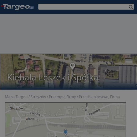
Kiebała Leszek i Spółka
Mapa Targeo
Strzyżów
Przemysł, Firmy
Przedsiębiorstwo, Firma