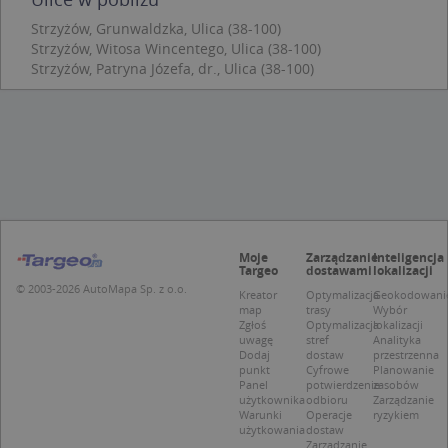
podstawowych funkcji strony internetowej, takich
Strzyżów, Grunwaldzka, Ulica (38-100)
jak logowanie użytkownika i zarządzanie kontem.
Bez niezbędnych plików cookie nie można
Strzyżów, Witosa Wincentego, Ulica (38-100)
prawidłowo korzystać ze strony internetowej.
Strzyżów, Patryna Józefa, dr., Ulica (38-100)
Provider
/
Okres
Nazwa
Opi
Domena
przechowywania
APPSESSID
.targeo.pl
Sesja
CookieScriptConsent
1 rok 1 miesiąc
Ten
CookieScript
jes
.targeo.pl
prz
Coo
Scr
zap
pre
Moje
Zarządzanie
Inteligencja
dot
Targeo
dostawami
lokalizacji
zg
© 2003-2026 AutoMapa Sp. z o.o.
uży
Kreator
Optymalizacja
Geokodowani
pli
map
trasy
Wybór
to 
Zgłoś
Optymalizacja
lokalizacji
aby
uwagę
stref
Analityka
coo
Dodaj
dostaw
przestrzenna
Scr
punkt
Cyfrowe
Planowanie
dzi
Panel
potwierdzenie
zasobów
pop
użytkownika
odbioru
Zarządzanie
Warunki
Operacje
ryzykiem
U
.targeo.pl
1 rok
użytkowania
dostaw
Zarządzanie
kloc
.www.targeo.pl
1 rok