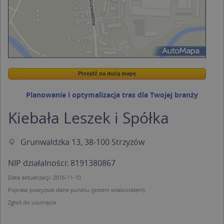
Przejdź na dużą mapę
Wstaw tę mapkę na swoją stronę
Przejdź na dużą mapę
Kreatorze map Targeo
Planowanie i optymalizacja tras dla Twojej branży
Kiebała Leszek i Spółka
Grunwaldzka 13, 38-100 Strzyżów
NIP działalności: 8191380867
Data aktualizacji: 2016-11-10
Popraw powyższe dane punktu (jestem właścicielem).
Zgłoś do usunięcia