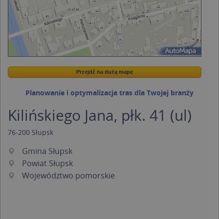
Przejdź na dużą mapę
Wstaw tę mapkę na swoją stronę
Przejdź na dużą mapę
Kreatorze map Targeo
Planowanie i optymalizacja tras dla Twojej branży
Kilińskiego Jana, płk. 41 (ul)
76-200
Słupsk
Gmina Słupsk
Powiat Słupsk
Województwo pomorskie