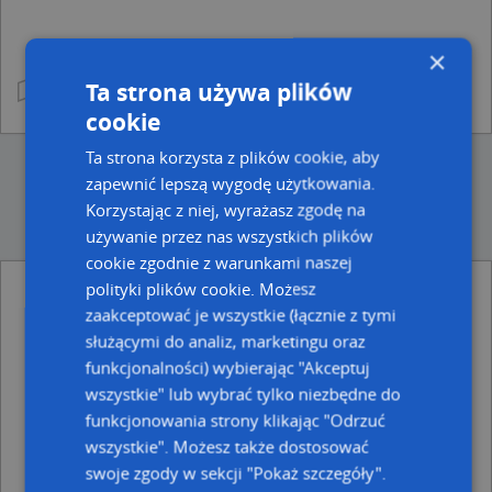
×
Ta strona używa plików
cookie
Ta strona korzysta z plików cookie, aby
zapewnić lepszą wygodę użytkowania.
Korzystając z niej, wyrażasz zgodę na
używanie przez nas wszystkich plików
cookie zgodnie z warunkami naszej
polityki plików cookie. Możesz
Ulice w pobliżu
zaakceptować je wszystkie (łącznie z tymi
służącymi do analiz, marketingu oraz
Słupsk, Kilińskiego Jana, płk., Ulica (76-200)
funkcjonalności) wybierając "Akceptuj
Słupsk, Franciszka Żwirki i Stanisława Wigury, Ulica (76-
200)
wszystkie" lub wybrać tylko niezbędne do
Słupsk, Głowackiego Bartosza, Ulica (76-200)
funkcjonowania strony klikając "Odrzuć
wszystkie". Możesz także dostosować
Najbliższe obszary kodów pocztowych
swoje zgody w sekcji "Pokaż szczegóły".
Kod pocztowy 76-200