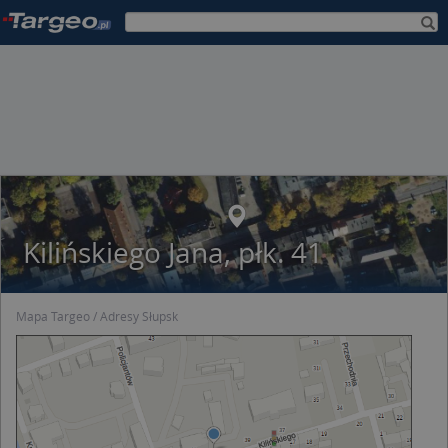
Kilińskiego Jana, płk. 41
Mapa Targeo
Adresy Słupsk