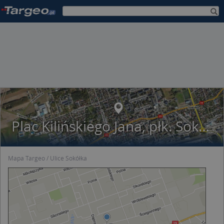
Plac Kilińskiego Jana, płk. Sokółka
Mapa Targeo
Ulice Sokółka