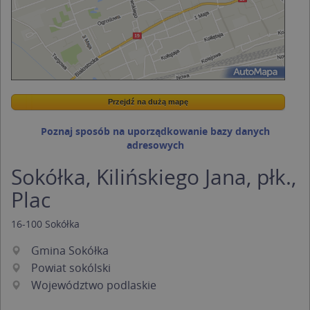
Przejdź na dużą mapę
Wstaw tę mapkę na swoją stronę
Przejdź na dużą mapę
Kreatorze map Targeo
Poznaj sposób na uporządkowanie bazy danych
adresowych
Sokółka, Kilińskiego Jana, płk.,
Plac
16-100
Sokółka
Gmina Sokółka
Powiat sokólski
Województwo podlaskie