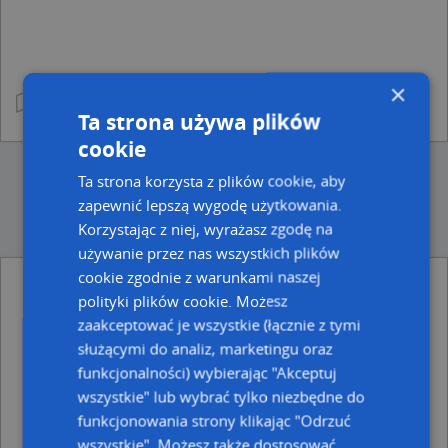
×
Ta strona używa plików
cookie
Ta strona korzysta z plików cookie, aby
zapewnić lepszą wygodę użytkowania.
Korzystając z niej, wyrażasz zgodę na
używanie przez nas wszystkich plików
cookie zgodnie z warunkami naszej
Punkty w pobliżu
polityki plików cookie. Możesz
Pośrednictwo Ubezpieczeniowe Halina Teresa
zaakceptować je wszystkie (łącznie z tymi
Staranowicz, ul. marsz. Józefa Piłsudskiego 11, 16-100
służącymi do analiz, marketingu oraz
Sokółka
funkcjonalności) wybierając "Akceptuj
Grakom Krzysztof Grasewicz, ul. marsz. Józefa
wszystkie" lub wybrać tylko niezbędne do
Piłsudskiego 2A, 16-100 Sokółka
Sokółka - starostwo powiatowe wejście, Piłsudskiego
funkcjonowania strony klikając "Odrzuć
Józefa, marsz. 8, 16-100 Sokółka
wszystkie". Możesz także dostosować