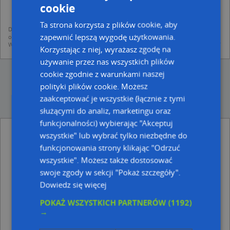
mapach (art. 6 ust. 1 lit. f RODO)
cookie
udostępniania danych o firmach partnerom biznesowym operatora (art.
6 ust. 1 lit. f RODO)
Ta strona korzysta z plików cookie, aby
Dane pochodzą z publicznych baz CEIDG, GUS, REGON, z firmowych stron www
zapewnić lepszą wygodę użytkowania.
oraz od podmiotów zewnętrznych.
Więcej informacji dot. RODO:
http://regulamin.automapa.pl/odo_przetwarzanie/
Korzystając z niej, wyrażasz zgodę na
używanie przez nas wszystkich plików
cookie zgodnie z warunkami naszej
polityki plików cookie. Możesz
zaakceptować je wszystkie (łącznie z tymi
służącymi do analiz, marketingu oraz
funkcjonalności) wybierając "Akceptuj
Kiosk - inne Handel, Usługi w pobliżu
wszystkie" lub wybrać tylko niezbędne do
funkcjonowania strony klikając "Odrzuć
Księgarnia Pegaz Książki, Wojska Polskiego 41, 76-200
Słupsk
wszystkie". Możesz także dostosować
Kwiaciarnia "Różyczka" Marlon Orlicki, ul. Wojska
swoje zgody w sekcji "Pokaż szczegóły".
Polskiego 50, 76-200 Słupsk
Dowiedz się więcej
SKAN-AMT, Adama Mickiewicza 51, 76-200 Słupsk
Kancelaria Adwokacka, Prawna, Juliana Tuwima 8b, 76-
POKAŻ WSZYSTKICH PARTNERÓW
(1192)
200 Słupsk
→
Słupska Giełda Nieruchomości, Wileńska 36, 76-200