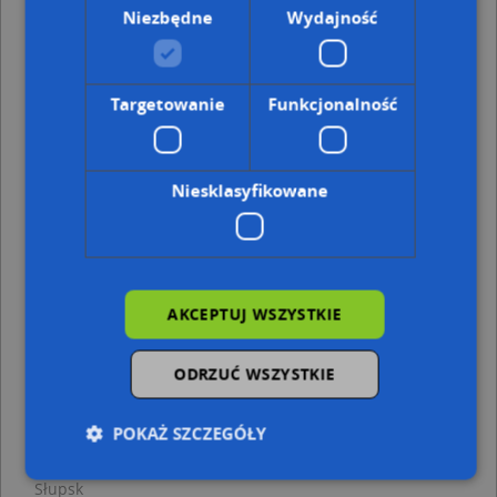
Słupsk
Niezbędne
Wydajność
Adresy w pobliżu
Słupsk, Mickiewicza Adama 16, Ulica (76-200)
(→ 7 m)
Słupsk, Wojska Polskiego 13, Ulica (76-200)
(→ 20 m)
Targetowanie
Funkcjonalność
Słupsk, Mickiewicza Adama 17, Ulica (76-200)
(→ 22 m)
Słupsk, Mickiewicza Adama 45, Ulica (76-200)
(→ 31 m)
Słupsk, Wojska Polskiego 15b, Ulica (76-200)
(→ 33 m)
Słupsk, Wojska Polskiego 15, Ulica (76-200)
(→ 33 m)
Niesklasyfikowane
Słupsk, Wojska Polskiego 10a, Ulica (76-200)
(→ 44 m)
Słupsk, Wojska Polskiego 42, Ulica (76-200)
(→ 50 m)
Słupsk, Wojska Polskiego 41, Ulica (76-200)
(→ 51 m)
Słupsk, Mickiewicza Adama 19a, Ulica (76-200)
(→ 60 m)
AKCEPTUJ WSZYSTKIE
Kiosk - inne punkty w pobliżu
ODRZUĆ WSZYSTKIE
Kancelaria Doradców Podatkowych Marzenna i
Waldemar Skierś, ul. Wojska Polskiego 16A, 76-200 Słupsk
Taxi Osobowe, ul. Adama Mickiewicza 49, 76-200
POKAŻ SZCZEGÓŁY
Słupsk
Piekarnia gruzińska, Wojska Polskiego 40, 76-200
Słupsk