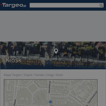
Kiosk
Mapa Targeo
Słupsk
Handel, Usługi
Kiosk