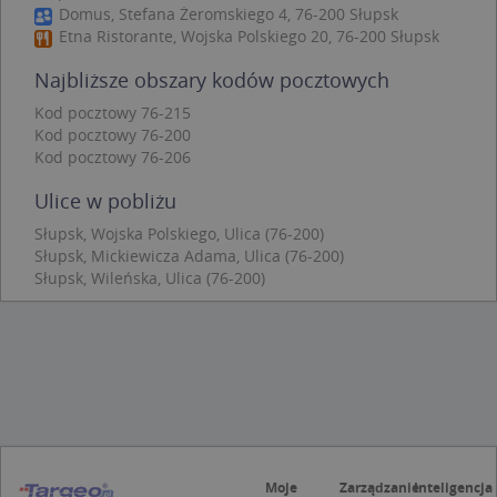
Domus, Stefana Żeromskiego 4, 76-200 Słupsk
Niezbędne
Wydajność
Targetowanie
Etna Ristorante, Wojska Polskiego 20, 76-200 Słupsk
Funkcjonalność
Niesklasyfikowane
Najbliższe obszary kodów pocztowych
Niezbędne pliki cookie umożliwiają korzystanie z
Kod pocztowy 76-215
podstawowych funkcji strony internetowej, takich
Kod pocztowy 76-200
jak logowanie użytkownika i zarządzanie kontem.
Bez niezbędnych plików cookie nie można
Kod pocztowy 76-206
prawidłowo korzystać ze strony internetowej.
Ulice w pobliżu
Provider
/
Okres
Nazwa
Opi
Domena
przechowywania
Słupsk, Wojska Polskiego, Ulica (76-200)
Słupsk, Mickiewicza Adama, Ulica (76-200)
APPSESSID
.targeo.pl
Sesja
Słupsk, Wileńska, Ulica (76-200)
CookieScriptConsent
1 rok 1 miesiąc
Ten
CookieScript
jes
.targeo.pl
prz
Coo
Scr
zap
pre
dot
zg
uży
pli
to 
aby
Moje
Zarządzanie
Inteligencja
coo