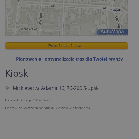
Przejdź na dużą mapę
Wstaw tę mapkę na swoją stronę
Przejdź na dużą mapę
Kreatorze map Targeo
Planowanie i optymalizacja tras dla Twojej branży
Kiosk
Mickiewicza Adama 16, 76-200 Słupsk
Data aktualizacji: 2017-02-23
Popraw powyższe dane punktu (jestem właścicielem).