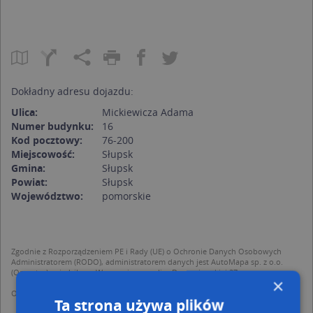
Dokładny adresu dojazdu:
Ulica:
Mickiewicza Adama
Numer budynku:
16
Kod pocztowy:
76-200
Miejscowość:
Słupsk
Gmina:
Słupsk
Powiat:
Słupsk
Województwo:
pomorskie
Zgodnie z Rozporządzeniem PE i Rady (UE) o Ochronie Danych Osobowych
Administratorem (RODO), administratorem danych jest AutoMapa sp. z o.o.
(Operator) z siedzibą w Warszawie przy ulicy Domaniewskiej 37.
×
Operator przetwarza dane osobowe w celu:
Ta strona używa plików
dodania ich do bazy Targeo oraz publikacji w wyszukiwarce firm i na