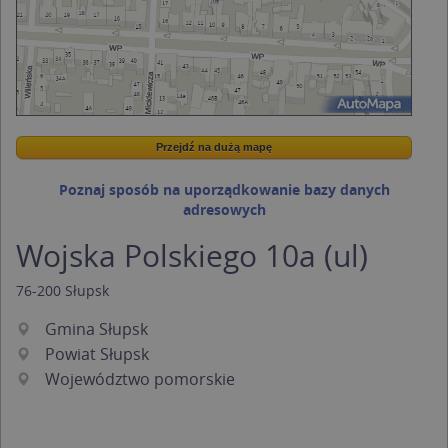
Przejdź na dużą mapę
Wstaw tę mapkę na swoją stronę
Przejdź na dużą mapę
Kreatorze map Targeo
Poznaj sposób na uporządkowanie bazy danych
adresowych
Wojska Polskiego 10a (ul)
76-200
Słupsk
Gmina Słupsk
Powiat Słupsk
Województwo pomorskie