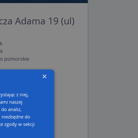
cza Adama 19 (ul)
k
sk
o pomorskie
×
stając z niej,
kami naszej
 do analiz,
o niezbędne do
e zgody w sekcji