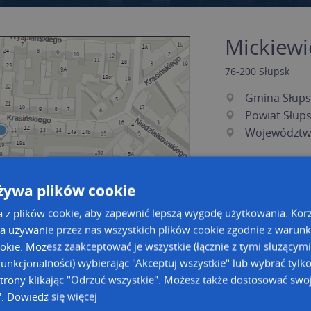
Mickiewi
76-200
Słupsk
Gmina Słups
Powiat Słup
Województw
żywa plików cookie
a z plików cookie, aby zapewnić lepszą wygodę użytkowania. Korzy
a używanie przez nas wszystkich plików cookie zgodnie z warun
ookie. Możesz zaakceptować je wszystkie (łącznie z tymi służącymi
unkcjonalności) wybierając "Akceptuj wszystkie" lub wybrać tylk
a dużą mapę
a dużą mapę
trony klikając "Odrzuć wszystkie". Możesz także dostosować swoj
".
Dowiedz się więcej
acja tras dla Twojej branży
Kreatorze map Targeo