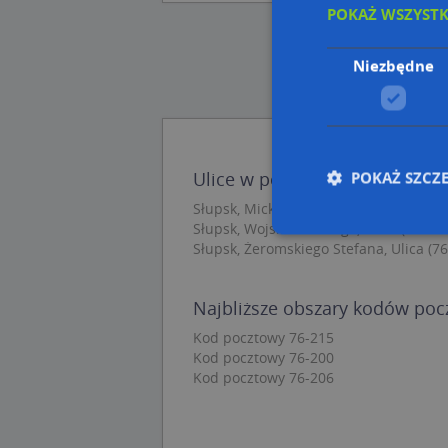
POKAŻ WSZYST
Niezbędne
POKAŻ SZCZ
Ulice w pobliżu
Słupsk, Mickiewicza Adama, Ulica (76-
Słupsk, Wojska Polskiego, Ulica (76-200
Słupsk, Żeromskiego Stefana, Ulica (76
Nie
Najbliższe obszary kodów po
Niezbędne pliki cook
zarządzanie kontem. 
Kod pocztowy 76-215
Kod pocztowy 76-200
Nazwa
Kod pocztowy 76-206
APPSESSID
CookieScriptConse