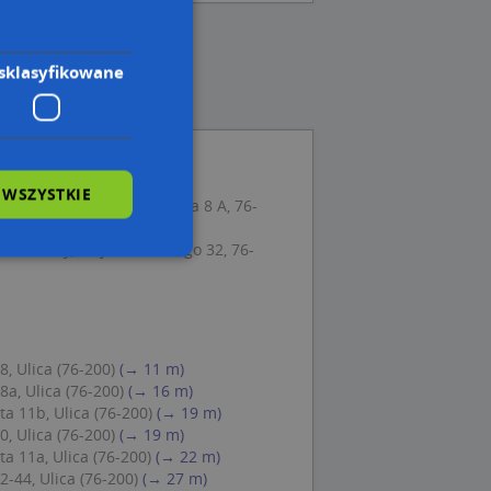
sklasyfikowane
 WSZYSTKIE
Artystycznego, ul. Wileńska 8 A, 76-
zieżowy, Wojska Polskiego 32, 76-
wane
owanie użytkownika i
j.
, Ulica (76-200)
(→ 11 m)
a, Ulica (76-200)
(→ 16 m)
a 11b, Ulica (76-200)
(→ 19 m)
, Ulica (76-200)
(→ 19 m)
a 11a, Ulica (76-200)
(→ 22 m)
 Cookie-Script.com
-44, Ulica (76-200)
(→ 27 m)
ch zgody