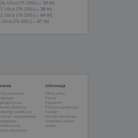
a, Ulica (76-200)
(→ 33 m)
eczne, aby baner
ie.
, Ulica (76-200)
(→ 38 m)
, Ulica (76-200)
(→ 64 m)
 Ulica (76-200)
(→ 67 m)
wywania
Opis
siąc
ytics do
mę Microsoft jako
awić za pomocą
niversal Analytics -
ie uważa się, że
ywanej usługi
soft, umożliwiając
zróżniania
Branże
Informacje
 losowo
irmy kurierskie
Oferty pracy
a. Jest on
tórego właścicielem
Logistyka
Pomoc
ie i służy do
wiedzającego witrynę
sesji i kampanii na
pecjalistyczna
Regulamin
andel detaliczny
Polityka prywatności
Cateringi pudełkowe
Kontakt
ck i zawiera
ą analityki
wy korzysta z
inanse i ubezpieczenia
Kontakt dla biznesu
o pomocy
 użytkownik
nergetyka i
Ustawienia plików
edzających i
tryny.
nfrastruktura
cookie
ie typu wzorzec, w
Służby ratunkowe
ria cyfr i liter, co
mę Microsoft jako
tawiającej plik