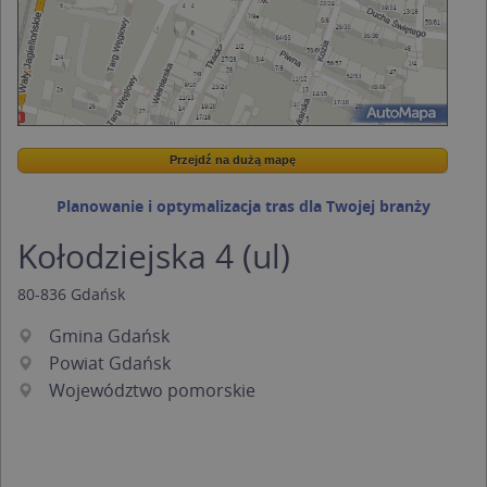
Przejdź na dużą mapę
Wstaw tę mapkę na swoją stronę
Przejdź na dużą mapę
Kreatorze map Targeo
Planowanie i optymalizacja tras dla Twojej branży
Kołodziejska 4 (ul)
80-836
Gdańsk
Gmina Gdańsk
Powiat Gdańsk
Województwo pomorskie