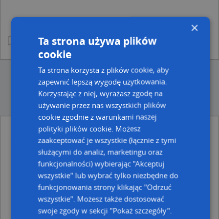
×
Ta strona używa plików
cookie
Ta strona korzysta z plików cookie, aby
zapewnić lepszą wygodę użytkowania.
Korzystając z niej, wyrażasz zgodę na
używanie przez nas wszystkich plików
cookie zgodnie z warunkami naszej
polityki plików cookie. Możesz
Ulice w pobliżu
zaakceptować je wszystkie (łącznie z tymi
służącymi do analiz, marketingu oraz
Gdańsk, Kołodziejska, Ulica (80-836)
funkcjonalności) wybierając "Akceptuj
Gdańsk, Teatralna, Ulica (80-836)
Gdańsk, Tkacka, Ulica (80-831)
wszystkie" lub wybrać tylko niezbędne do
funkcjonowania strony klikając "Odrzuć
Najbliższe obszary kodów pocztowych
wszystkie". Możesz także dostosować
Kod pocztowy 80-058
swoje zgody w sekcji "Pokaż szczegóły".
Kod pocztowy 80-818