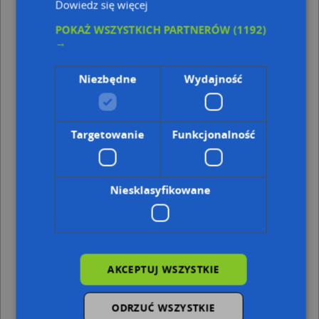
Dowiedz się więcej
Kod pocztowy 80-827
POKAŻ WSZYSTKICH PARTNERÓW
(1192)
Punkty w pobliżu
→
Kasu, Piwna 1/2, 80-831 Gdańsk
Pyra Bar Marek Langowski, Garbary 6/7, 80-827
Niezbędne
Wydajność
Gdańsk
Fotomuzeum, Foto Serwis Gdańsk, ul. Piwna 47, 80-831
Gdańsk
Targetowanie
Funkcjonalność
Adresy w pobliżu
Gdańsk, Kołodziejska 2, Ulica (80-836)
(→ 17 m)
Gdańsk, Kołodziejska 7/9e, Ulica (80-836)
(→ 27 m)
Niesklasyfikowane
Gdańsk, Kołodziejska 7/9d, Ulica (80-836)
(→ 29 m)
Gdańsk, Kołodziejska 7/9c, Ulica (80-836)
(→ 30 m)
Gdańsk, Kozia 69, Ulica (80-834)
(→ 33 m)
Gdańsk, Kołodziejska 7/9b, Ulica (80-836)
(→ 38 m)
Gdańsk, Teatralna 2, Ulica (80-836)
(→ 42 m)
Gdańsk, Teatralna 4, Ulica (80-836)
(→ 44 m)
AKCEPTUJ WSZYSTKIE
Gdańsk, Tkacka 27/28, Ulica (80-831)
(→ 63 m)
Gdańsk, Podwale Staromiejskie 109/112, Ulica (80-844)
(→
ODRZUĆ WSZYSTKIE
198 m)