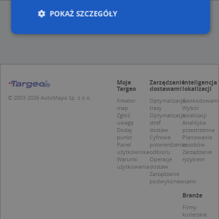
POKAŻ SZCZEGÓŁY
Niezbędne
Wydajność
Targetowanie
Funkcjonalność
Niesklasyfikowane
Moje
Zarządzanie
Inteligencja
Niezbędne pliki cookie umożliwiają korzystanie z
Targeo
dostawami
lokalizacji
podstawowych funkcji strony internetowej, takich
© 2003-2026 AutoMapa Sp. z o.o.
Kreator
Optymalizacja
Geokodowani
jak logowanie użytkownika i zarządzanie kontem.
map
trasy
Wybór
Bez niezbędnych plików cookie nie można
Zgłoś
Optymalizacja
lokalizacji
prawidłowo korzystać ze strony internetowej.
uwagę
stref
Analityka
Dodaj
dostaw
przestrzenna
Provider
/
Okres
Nazwa
Opi
punkt
Cyfrowe
Planowanie
Domena
przechowywania
Panel
potwierdzenie
zasobów
użytkownika
odbioru
Zarządzanie
APPSESSID
.targeo.pl
Sesja
Warunki
Operacje
ryzykiem
użytkowania
dostaw
CookieScriptConsent
1 rok 1 miesiąc
Ten
CookieScript
Zarządzanie
jes
.targeo.pl
podwykonawcami
prz
Coo
Branże
Scr
zap
Firmy
pre
kurierskie
dot