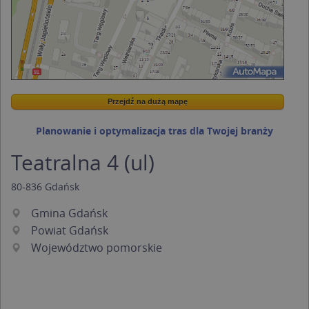
Przejdź na dużą mapę
Wstaw tę mapkę na swoją stronę
Przejdź na dużą mapę
Kreatorze map Targeo
Planowanie i optymalizacja tras dla Twojej branży
Teatralna 4 (ul)
80-836
Gdańsk
Gmina Gdańsk
Powiat Gdańsk
Województwo pomorskie