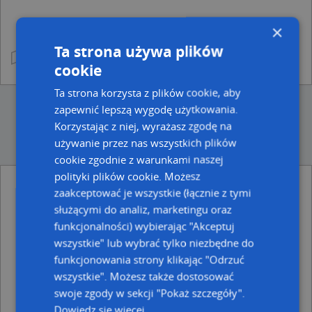
×
Ta strona używa plików
cookie
Ta strona korzysta z plików cookie, aby
zapewnić lepszą wygodę użytkowania.
Korzystając z niej, wyrażasz zgodę na
używanie przez nas wszystkich plików
cookie zgodnie z warunkami naszej
polityki plików cookie. Możesz
zaakceptować je wszystkie (łącznie z tymi
Ulice w pobliżu
służącymi do analiz, marketingu oraz
Gdańsk, Teatralna, Ulica (80-836)
funkcjonalności) wybierając "Akceptuj
Gdańsk, Kołodziejska, Ulica (80-836)
wszystkie" lub wybrać tylko niezbędne do
Gdańsk, Targ Węglowy, Ulica (80-836)
funkcjonowania strony klikając "Odrzuć
Najbliższe obszary kodów pocztowych
wszystkie". Możesz także dostosować
swoje zgody w sekcji "Pokaż szczegóły".
Kod pocztowy 80-819
Dowiedz się więcej
Kod pocztowy 80-058