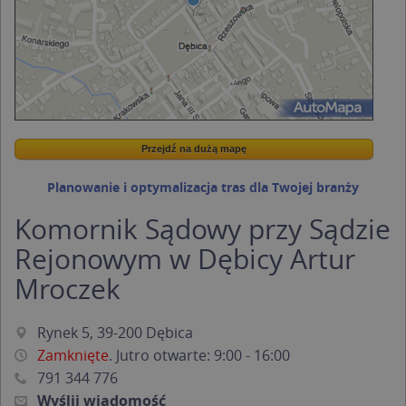
Przejdź na dużą mapę
Wstaw tę mapkę na swoją stronę
Przejdź na dużą mapę
Kreatorze map Targeo
Planowanie i optymalizacja tras dla Twojej branży
Komornik Sądowy przy Sądzie
Rejonowym w Dębicy Artur
Mroczek
Rynek 5, 39-200 Dębica
Zamknięte
. Jutro otwarte: 9:00 - 16:00
791 344 776
Wyślij wiadomość