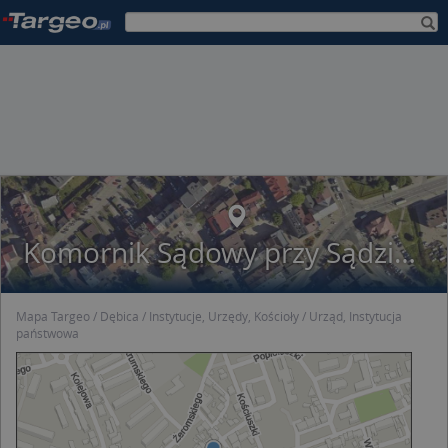
Komornik Sądowy przy Sądzie Rejonowym w Dębicy Artur Mroczek
Mapa Targeo
Dębica
Instytucje, Urzędy, Kościoły
Urząd, Instytucja
państwowa