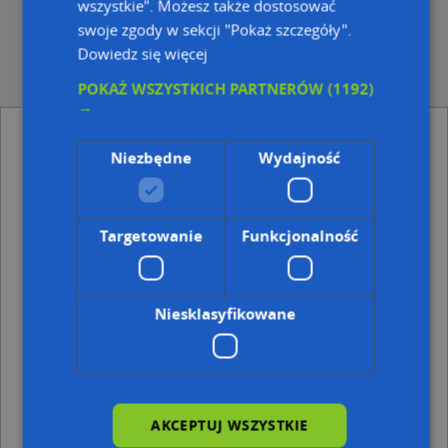
wszystkie". Możesz także dostosować
swoje zgody w sekcji "Pokaż szczegóły".
Dowiedz się więcej
POKAŻ WSZYSTKICH PARTNERÓW
(1192)
→
Komornik Sądowy przy Sądzie Rejonowym w
Dębicy Artur Mroczek - inne Instytucje,
Niezbędne
Wydajność
Urzędy, Kościoły w pobliżu
Fundacja Wspierania Inicjatyw Społecznych "Avanti",
ul. Jana III Sobieskiego 2, 39-200 Dębica
Targetowanie
Funkcjonalność
Gminny Ośrodek Pomocy Społecznej, Stefana
Batorego 13, 39-200 Dębica
ARiMR, Kolejowa 36, 39-200 Dębica
Urząd Skarbowy w Dębicy, Kolejowa 21, 39-200 Dębica
Niesklasyfikowane
Adresy w pobliżu
Dębica, Rynek 6, Ulica (39-200)
(→ 6 m)
Dębica, Rynek 7, Ulica (39-200)
(→ 14 m)
Dębica, Rynek 4, Ulica (39-200)
(→ 16 m)
AKCEPTUJ WSZYSTKIE
Dębica, Rynek 8, Ulica (39-200)
(→ 21 m)