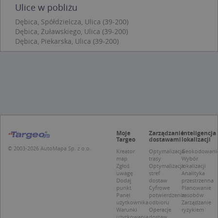
Scr
Ulice w pobliżu
zap
pre
Dębica, Spółdzielcza, Ulica (39-200)
dot
Dębica, Żuławskiego, Ulica (39-200)
zg
uży
Dębica, Piekarska, Ulica (39-200)
pli
to 
aby
coo
Scr
dzi
pop
U
.targeo.pl
1 rok
kloc
.www.targeo.pl
1 rok
Moje
Zarządzanie
Inteligencja
Targeo
dostawami
lokalizacji
© 2003-2026 AutoMapa Sp. z o.o.
Kreator
Optymalizacja
Geokodowani
map
trasy
Wybór
Nazwa
Provider
/
Domena
Zgłoś
Optymalizacja
lokalizacji
uwagę
stref
Analityka
Provider
/
Okres
Nazwa
Opis
Dodaj
dostaw
przestrzenna
CrossDomainCookieScriptConsent_35
.crossdomain.cookie-
Domena
przechowywania
script.com
punkt
Cyfrowe
Planowanie
Panel
potwierdzenie
zasobów
_ga_DEEKR6C5LV
.targeo.pl
1 rok 1 miesiąc
Ten plik 
Provider
/
Okres
Nazwa
Opis
użytkownika
odbioru
Zarządzanie
używany 
Domena
przechowywania
Warunki
Operacje
ryzykiem
Google A
do utrz
użytkowania
dostaw