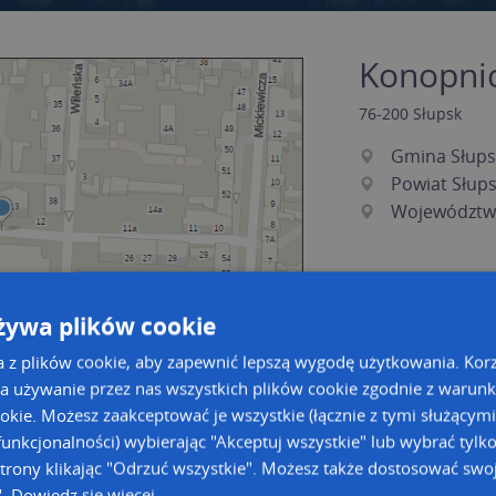
Konopnick
76-200
Słupsk
Gmina Słups
Powiat Słup
Województw
żywa plików cookie
a z plików cookie, aby zapewnić lepszą wygodę użytkowania. Korzy
a używanie przez nas wszystkich plików cookie zgodnie z warun
ookie. Możesz zaakceptować je wszystkie (łącznie z tymi służącymi
unkcjonalności) wybierając "Akceptuj wszystkie" lub wybrać tylk
a dużą mapę
a dużą mapę
trony klikając "Odrzuć wszystkie". Możesz także dostosować swoj
owanie bazy danych adresowych
".
Dowiedz się więcej
Kreatorze map Targeo