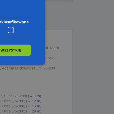
sklasyfikowane
y ~Eltom~ Tomasz Zmarzły, ul. Marii
 WSZYSTKIE
sk
ul. Wileńska NN, 76-200 Słupsk
 76-200 Słupsk
, Adama Mickiewicza 9/1, 76-200
wane
owanie użytkownika i
j.
c, Ulica (76-200)
(→ 8 m)
, Ulica (76-200)
(→ 12 m)
, Ulica (76-200)
(→ 13 m)
, Ulica (76-200)
(→ 29 m)