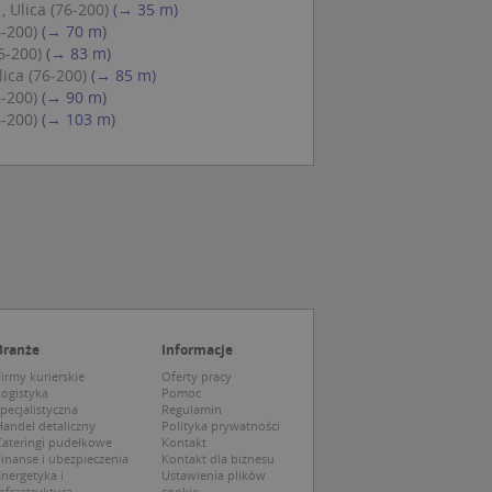
 Cookie-Script.com
, Ulica (76-200)
(→ 35 m)
ch zgody
6-200)
(→ 70 m)
eczne, aby baner
ie.
6-200)
(→ 83 m)
lica (76-200)
(→ 85 m)
6-200)
(→ 90 m)
6-200)
(→ 103 m)
wywania
Opis
siąc
ytics do
mę Microsoft jako
awić za pomocą
niversal Analytics -
ie uważa się, że
ywanej usługi
soft, umożliwiając
zróżniania
 losowo
Branże
Informacje
a. Jest on
tórego właścicielem
ie i służy do
wiedzającego witrynę
irmy kurierskie
Oferty pracy
sesji i kampanii na
Logistyka
Pomoc
pecjalistyczna
Regulamin
ck i zawiera
andel detaliczny
Polityka prywatności
ą analityki
wy korzysta z
Cateringi pudełkowe
Kontakt
o pomocy
 użytkownik
inanse i ubezpieczenia
Kontakt dla biznesu
edzających i
tryny.
nergetyka i
Ustawienia plików
ie typu wzorzec, w
nfrastruktura
cookie