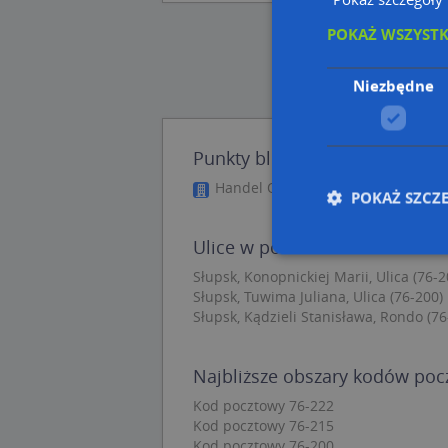
POKAŻ WSZYST
Niezbędne
Punkty blisko Konopnickiej Ma
Handel Obwoźny, ul. Marii Konopnic
POKAŻ SZCZ
Ulice w pobliżu
Słupsk, Konopnickiej Marii, Ulica (76-2
Słupsk, Tuwima Juliana, Ulica (76-200)
Nie
Słupsk, Kądzieli Stanisława, Rondo (76
Niezbędne pliki cook
zarządzanie kontem. 
Najbliższe obszary kodów po
Nazwa
Kod pocztowy 76-222
APPSESSID
Kod pocztowy 76-215
Kod pocztowy 76-200