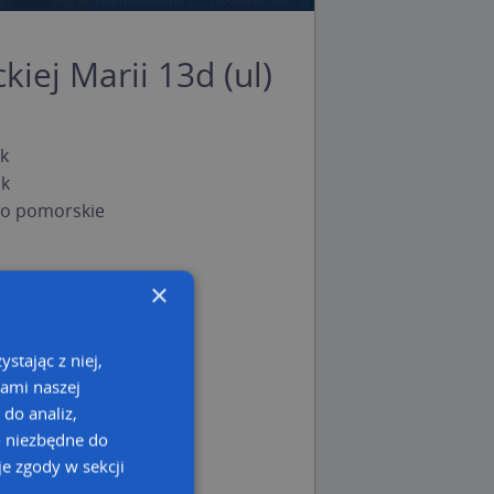
iej Marii 13d (ul)
k
sk
o pomorskie
×
stając z niej,
kami naszej
 do analiz,
o niezbędne do
e zgody w sekcji