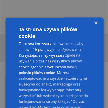
×
Ta strona używa plików
cookie
Ta strona korzysta z plików cookie, aby
zapewnić lepszą wygodę użytkowania.
Korzystając z niej, wyrażasz zgodę na
używanie przez nas wszystkich plików
cookie zgodnie z warunkami naszej
Punkty blisko Kowalska 10
polityki plików cookie. Możesz
Latos Jarosław Jarstone, ul. Kowalska 8, 20-030 Lublin
zaakceptować je wszystkie (łącznie z tymi
służącymi do analiz, marketingu oraz
Ulice w pobliżu
funkcjonalności) wybierając "Akceptuj
Lublin, Kowalska, Ulica (20-115)
wszystkie" lub wybrać tylko niezbędne do
Lublin, Furmańska, Ulica (20-122)
funkcjonowania strony klikając "Odrzuć
Lublin, Zaułek Hartwigów, Ulica
wszystkie". Możesz także dostosować