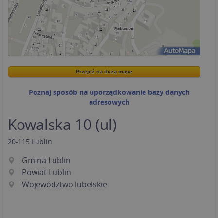
Przejdź na dużą mapę
Wstaw tę mapkę na swoją stronę
Przejdź na dużą mapę
Kreatorze map Targeo
Poznaj sposób na uporządkowanie bazy danych
adresowych
Kowalska 10 (ul)
20-115
Lublin
Gmina Lublin
Powiat Lublin
Województwo lubelskie